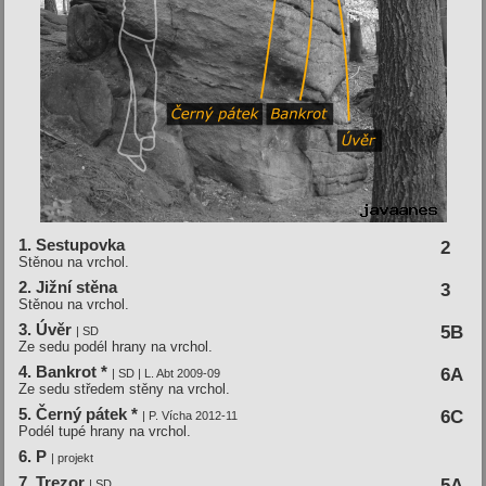
1. Sestupovka
2
Stěnou na vrchol.
2. Jižní­ stěna
3
Stěnou na vrchol.
3. Úvěr
5B
| SD
Ze sedu podél hrany na vrchol.
4. Bankrot *
6A
| SD | L. Abt 2009-09
Ze sedu středem stěny na vrchol.
5. Černý pátek *
6C
| P. Vícha 2012-11
Podél tupé hrany na vrchol.
6. P
| projekt
7. Trezor
5A
| SD