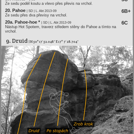
Ze sedu podél koutu a vlevo přes převis na vrchol.
20. Pahoe
6B+
| SD | L. Abt 2013-09
Ze sedu přes dva převisy na vrchol.
20a. Pahoe-hoe *
6C
| SD | L. Abt 2013-09
Nástup Hot Spotem, traverz středem stěny do Pahoe a tímto na
vrchol.
9. Druid
| N 50° 17′ 52.048″ E 17° 7′ 28.704″