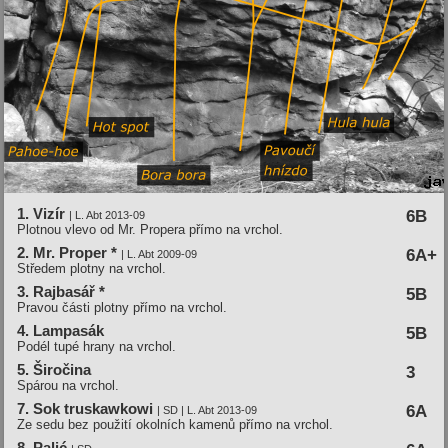
1. Vizír
6B
| L. Abt 2013-09
Plotnou vlevo od Mr. Propera přímo na vrchol.
2. Mr. Proper *
6A+
| L. Abt 2009-09
Středem plotny na vrchol.
3. Rajbasář *
5B
Pravou části plotny přímo na vrchol.
4. Lampasák
5B
Podél tupé hrany na vrchol.
5. Širočina
3
Spárou na vrchol.
7. Sok truskawkowi
6A
| SD | L. Abt 2013-09
Ze sedu bez použití okolních kamenů přímo na vrchol.
8. Palić