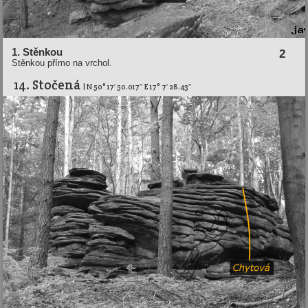
1. Stěnkou
2
Stěnkou přímo na vrchol.
14. Stočená
| N 50° 17′ 50.017″ E 17° 7′ 28.43″