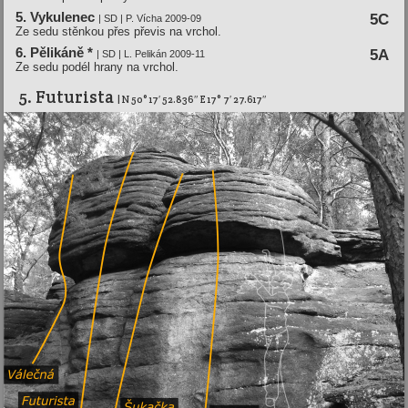
5. Vykulenec
5C
| SD | P. Vícha 2009-09
Ze sedu stěnkou přes převis na vrchol.
6. Pělikáně *
5A
| SD | L. Pelikán 2009-11
Ze sedu podél hrany na vrchol.
5. Futurista
| N 50° 17′ 52.836″ E 17° 7′ 27.617″