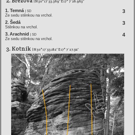
2. Březová
| N 50° 17′ 53.369″ E 17° 7′ 26.965″
1. Temná
3
| SD
Ze sedu stěnkou na vrchol.
2. Šedá
3
Stěnkou na vrchol.
3. Arachnid
4
| SD
Ze sedu stěnkou na vrchol.
3. Kotní­k
| N 50° 17′ 53.182″ E 17° 7′ 27.311″