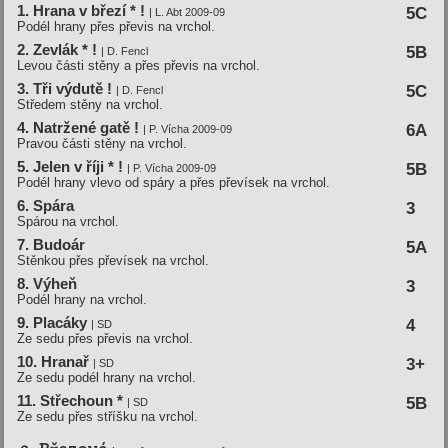
1. Hrana v březí­ * !
5C
| L. Abt 2009-09
Podél hrany přes převis na vrchol.
2. Zevlák * !
5B
| D. Fencl
Levou části stěny a přes převis na vrchol.
3. Tři výdutě !
5C
| D. Fencl
Středem stěny na vrchol.
4. Natržené gatě !
6A
| P. Ví­cha 2009-09
Pravou části stěny na vrchol.
5. Jelen v ří­ji * !
5B
| P. Vícha 2009-09
Podél hrany vlevo od spáry a přes převísek na vrchol.
6. Spára
3
Spárou na vrchol.
7. Budoár
5A
Stěnkou přes převísek na vrchol.
8. Výheň
3
Podél hrany na vrchol.
9. Placáky
4
| SD
Ze sedu přes převis na vrchol.
10. Hranař
3+
| SD
Ze sedu podél hrany na vrchol.
11. Střechoun *
5B
| SD
Ze sedu přes stříšku na vrchol.