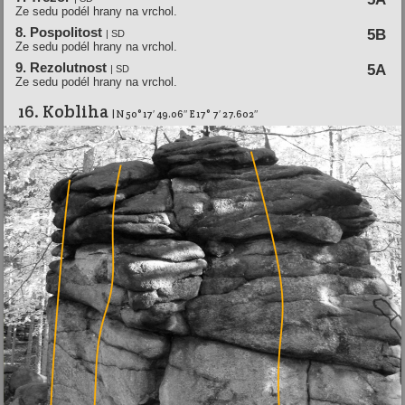
Ze sedu podél hrany na vrchol.
8. Pospolitost
5B
| SD
Ze sedu podél hrany na vrchol.
9. Rezolutnost
5A
| SD
Ze sedu podél hrany na vrchol.
16. Kobliha
| N 50° 17′ 49.06″ E 17° 7′ 27.602″