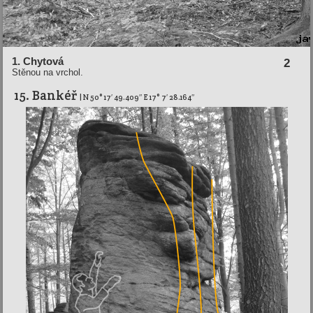
1. Chytová
2
Stěnou na vrchol.
15. Bankéř
| N 50° 17′ 49.409″ E 17° 7′ 28.164″