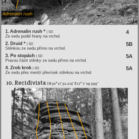
1. Adrenalin rush *
4
| SD
Ze sedu podél hrany na vrchol.
2. Druid *
5B
| SD
Stěnkou ze sedu přímo na vrchol.
3. Po stopách
5A
| SD
Pravou části stěnky ze sedu přímo na vrchol.
4. Zrob krok
5A
| SD
Ze sedu přes menší převísek stěnkou na vrchol.
10. Recidivista
| N 50° 17′ 52.274″ E 17° 7′ 29.399″