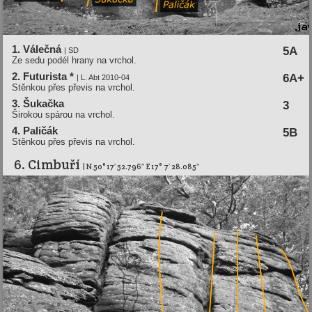
1. Válečná
5A
| SD
Ze sedu podél hrany na vrchol.
2. Futurista *
6A+
| L. Abt 2010-04
Stěnkou přes převis na vrchol.
3. Šukačka
3
Širokou spárou na vrchol.
4. Paličák
5B
Stěnkou přes převis na vrchol.
6. Cimbuří­
| N 50° 17′ 52.796″ E 17° 7′ 28.085″