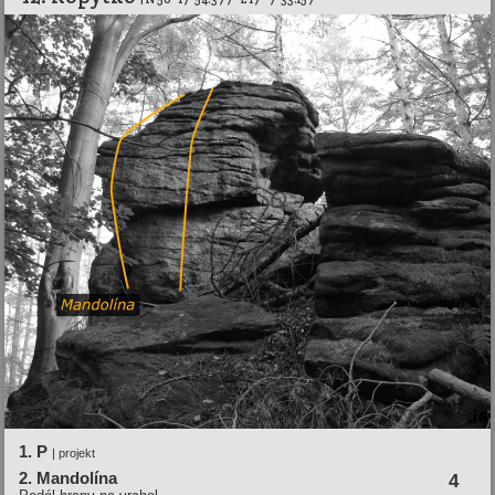
1. P
| projekt
2. Mandolí­na
4