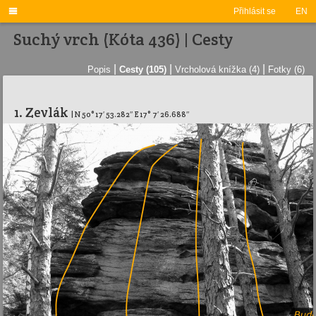

Přihlásit se
EN
Suchý vrch (Kóta 436) | Cesty
|
|
|
Popis
Cesty (105)
Vrcholová knížka (4)
Fotky (6)
1. Zevlák
| N 50° 17′ 53.282″ E 17° 7′ 26.688″