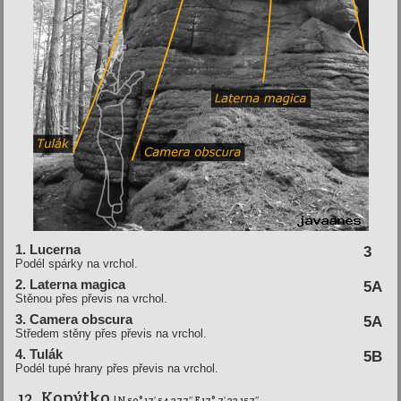
1. Lucerna
3
Podél spárky na vrchol.
2. Laterna magica
5A
Stěnou přes převis na vrchol.
3. Camera obscura
5A
Středem stěny přes převis na vrchol.
4. Tulák
5B
Podél tupé hrany přes převis na vrchol.
12. Kopýtko
| N 50° 17′ 54.377″ E 17° 7′ 33.157″