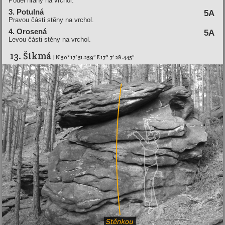
Podél hrany na vrchol.
3. Potulná
5A
Pravou části stěny na vrchol.
4. Orosená
5A
Levou části stěny na vrchol.
13. Šikmá
| N 50° 17′ 51.259″ E 17° 7′ 28.445″