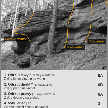
1. Odrzut lewy *
6A
| S. Wójcik 2012-06
Z díry lehce vlevo a na vrchol.
2. Odrzut direkt *
6B
| L. Abt 2013-09
Z díry přímo na vrchol.
3. Odrzut prawy
6A
| S. Wójcik 2012-06
Z díry doprava na vrchol.
4. Vyhulenec
3
| SD
Ze sedu podél spárky na vrchol.