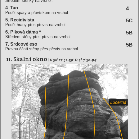
Středem stěnky na vrchol.
4. Tao
4
Podél spáry a převískem na vrchol.
5. Recidivista
5C
Podél hrany přes převis na vrchol.
6. Piková dáma *
5B
Středem stěny přes převis na vrchol.
7. Srdcové eso
5B
Pravou části stěny přes převis na vrchol.
11. Skalní­ okno
| N 50° 17′ 52.451″ E 17° 7′ 30.414″