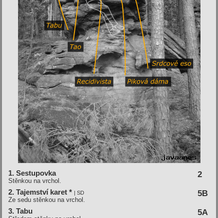
1. Sestupovka
2
Stěnkou na vrchol.
2. Tajemství­ karet *
5B
| SD
Ze sedu stěnkou na vrchol.
3. Tabu
5A