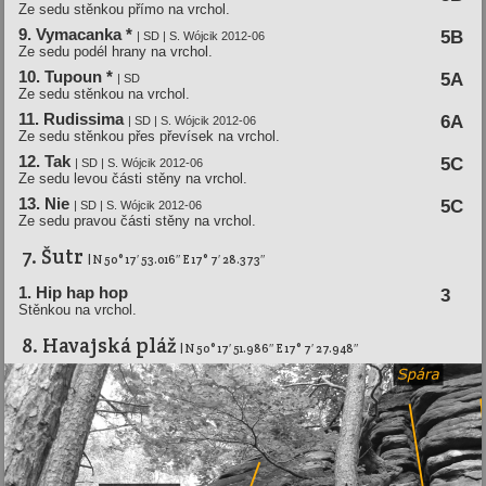
Ze sedu stěnkou přímo na vrchol.
9. Vymacanka *
5B
| SD | S. Wójcik 2012-06
Ze sedu podél hrany na vrchol.
10. Tupoun *
5A
| SD
Ze sedu stěnkou na vrchol.
11. Rudissima
6A
| SD | S. Wójcik 2012-06
Ze sedu stěnkou přes převísek na vrchol.
12. Tak
5C
| SD | S. Wójcik 2012-06
Ze sedu levou části stěny na vrchol.
13. Nie
5C
| SD | S. Wójcik 2012-06
Ze sedu pravou části stěny na vrchol.
7. Šutr
| N 50° 17′ 53.016″ E 17° 7′ 28.373″
1. Hip hap hop
3
Stěnkou na vrchol.
8. Havajská pláž
| N 50° 17′ 51.986″ E 17° 7′ 27.948″