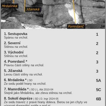
1. Sestupovka
1
Spárou na vrchol.
2. Severní­
2
Stěnou na vrchol.
3. Východní­
2
Stěnou na vrchol.
4. Pomrdanč *
3
Pravou části stěny na vrchol.
5. Jižanská
3
Levou části stěny na vrchol.
6. Mrdalinka *
5A
| SD
Ze sedu podél hrany na vrchol.
7. Mamrdláda *
5C
| SD | L. Abt 2010-04
Stejně jako Mrdalinka, ale zleva stěnou na vrchol.
8. Sokolí depréze
6B
| SD | D. Ingr 2024-05
Ze sedu traverz z pravé hrany doleva. Berou se jen chyty ve
výrazné diagonální spáře a pod ní.