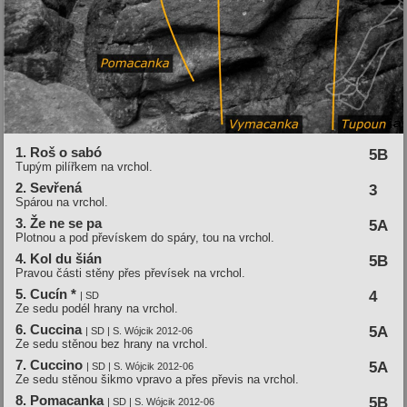
1. Roš o sabó
5B
Tupým pilířkem na vrchol.
2. Sevřená
3
Spárou na vrchol.
3. Že ne se pa
5A
Plotnou a pod převískem do spáry, tou na vrchol.
4. Kol du šián
5B
Pravou části stěny přes převísek na vrchol.
5. Cucí­n *
4
| SD
Ze sedu podél hrany na vrchol.
6. Cuccina
5A
| SD | S. Wójcik 2012-06
Ze sedu stěnou bez hrany na vrchol.
7. Cuccino
5A
| SD | S. Wójcik 2012-06
Ze sedu stěnou šikmo vpravo a přes převis na vrchol.
8. Pomacanka
5B
| SD | S. Wójcik 2012-06