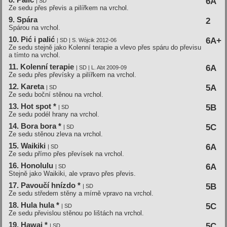
6A
| SD
Ze sedu přes převis a pilířkem na vrchol.
9. Spára
2
Spárou na vrchol.
10. Pić i palić
6A+
| SD | S. Wójcik 2012-06
Ze sedu stejně jako Kolenní terapie a vlevo přes spáru do převisu
a tímto na vrchol.
11. Kolenní­ terapie
6A
| SD | L. Abt 2009-09
Ze sedu přes převísky a pilířkem na vrchol.
12. Kareta
5A
| SD
Ze sedu boční stěnou na vrchol.
13. Hot spot *
5B
| SD
Ze sedu podél hrany na vrchol.
14. Bora bora *
5C
| SD
Ze sedu stěnou zleva na vrchol.
15. Waikiki
6A
| SD
Ze sedu přímo přes převísek na vrchol.
16. Honolulu
6A
| SD
Stejně jako Waikiki, ale vpravo přes převis.
17. Pavoučí­ hní­zdo *
5B
| SD
Ze sedu středem stěny a mírně vpravo na vrchol.
18. Hula hula *
5C
| SD
Ze sedu převislou stěnou po lištách na vrchol.
19. Hawai *
5C
| SD