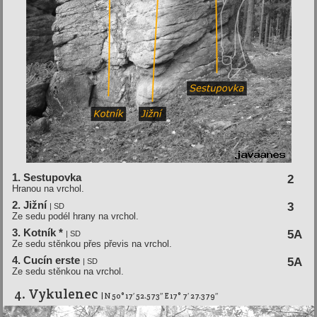
1. Sestupovka
2
Hranou na vrchol.
2. Jižní­
3
| SD
Ze sedu podél hrany na vrchol.
3. Kotní­k *
5A
| SD
Ze sedu stěnkou přes převis na vrchol.
4. Cucí­n erste
5A
| SD
Ze sedu stěnkou na vrchol.
4. Vykulenec
| N 50° 17′ 52.573″ E 17° 7′ 27.379″