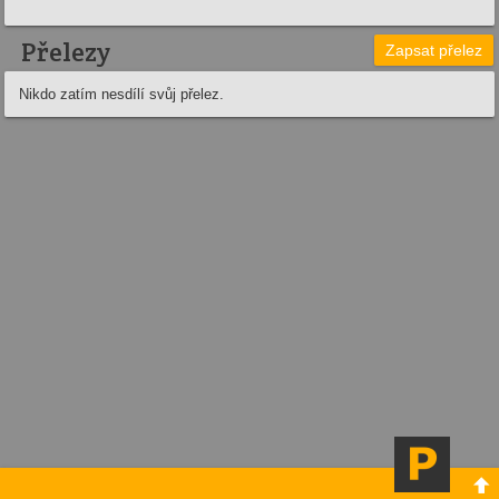
Přelezy
Zapsat přelez
Nikdo zatím nesdílí svůj přelez.
