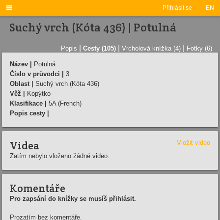

Přihlásit se
EN
Suchý vrch (Kóta 436) | Potulná
|
|
|
Popis
Cesty (105)
Vrcholová knížka (4)
Fotky (6)
Název |
Potulná
Číslo v průvodci |
3
Oblast |
Suchý vrch (Kóta 436)
Věž |
Kopýtko
Klasifikace |
5A (French)
Popis cesty |
Videa
Vložit video
Zatím nebylo vloženo žádné video.
Komentáře
Pro zapsání do knížky se musíš přihlásit.
Prozatím bez komentáře.