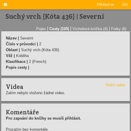

Přihlásit se
EN
Suchý vrch (Kóta 436) | Severní­
|
|
|
Popis
Cesty (105)
Vrcholová knížka (4)
Fotky (6)
Název |
Severní­
Číslo v průvodci |
2
Oblast |
Suchý vrch (Kóta 436)
Věž |
Kobliha
Klasifikace |
2 (French)
Popis cesty |
Videa
Vložit video
Zatím nebylo vloženo žádné video.
Komentáře
Pro zapsání do knížky se musíš přihlásit.
Prozatím bez komentáře.