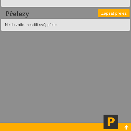
Přelezy
Zapsat přelez
Nikdo zatím nesdílí svůj přelez.
