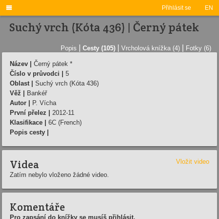

Přihlásit se
EN
Suchý vrch (Kóta 436) | Černý pátek
|
|
|
Popis
Cesty (105)
Vrcholová knížka (4)
Fotky (6)
Název |
Černý pátek *
Číslo v průvodci |
5
Oblast |
Suchý vrch (Kóta 436)
Věž |
Bankéř
Autor |
P. Vícha
První přelez |
2012-11
Klasifikace |
6C (French)
Popis cesty |
Videa
Vložit video
Zatím nebylo vloženo žádné video.
Komentáře
Pro zapsání do knížky se musíš přihlásit.