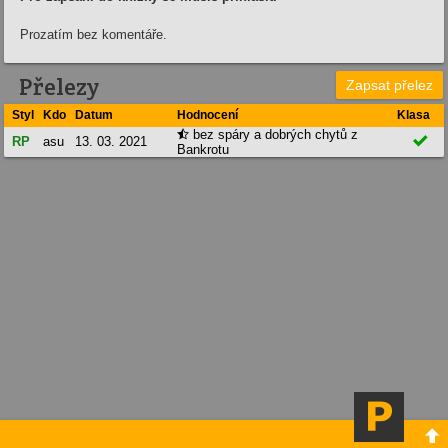
Prozatím bez komentáře.
Přelezy
Zapsat přelez
Styl
Kdo
Datum
Hodnocení
Klasa
bez spáry a dobrých chytů z


RP
asu
13. 03. 2021
Bankrotu
