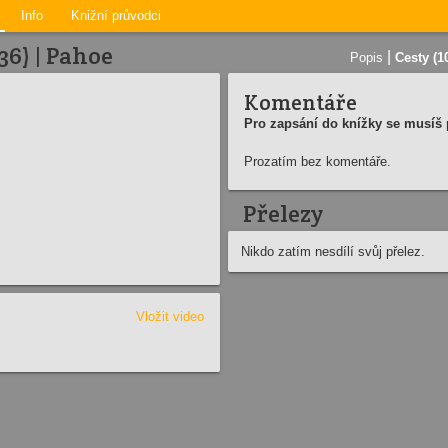
Info
Knižní průvodci
36) | Pahoe
|
Popis
Cesty (1
Komentáře
Pro zapsání do knížky se musíš p
Prozatím bez komentáře.
Přelezy
Nikdo zatím nesdílí svůj přelez.
Vložit video