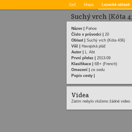
Zeď
Mapa
Lezecké oblasti
Suchý vrch (Kóta 4
Název |
Pahoe
Číslo v průvodci |
20
Oblast |
Suchý vrch (Kóta 436)
Věž |
Havajská pláž
Autor |
L. Abt
První přelez |
2013-09
Klasifikace |
6B+ (French)
Omezení |
ze sedu
Popis cesty |
Videa
Zatím nebylo vloženo žádné video.