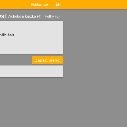
Přihlásit se
EN
|
|
05)
Vrcholová knížka (4)
Fotky (6)
řihlásit.
Zapsat přelez