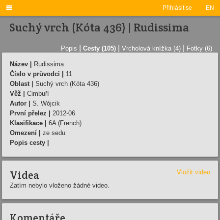

Přihlásit se
EN
Suchý vrch (Kóta 436) | Rudissima
|
|
|
Popis
Cesty (105)
Vrcholová knížka (4)
Fotky (6)
Název |
Rudissima
Číslo v průvodci |
11
Oblast |
Suchý vrch (Kóta 436)
Věž |
Cimbuří­
Autor |
S. Wójcik
První přelez |
2012-06
Klasifikace |
6A (French)
Omezení |
ze sedu
Popis cesty |
Videa
Vložit video
Zatím nebylo vloženo žádné video.
Komentáře