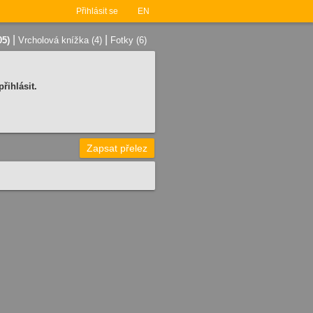
Přihlásit se
EN
|
|
05)
Vrcholová knížka (4)
Fotky (6)
řihlásit.
Zapsat přelez