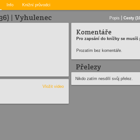
Info
Knižní průvodci
36) | Vyhulenec
|
Popis
Cesty (1
Komentáře
Pro zapsání do knížky se musíš p
Prozatím bez komentáře.
Přelezy
Nikdo zatím nesdílí svůj přelez.
Vložit video