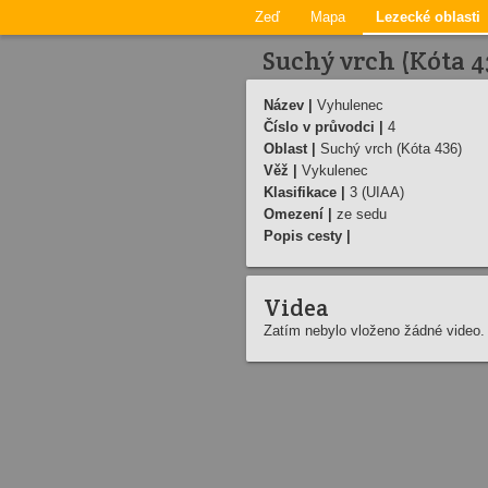
Zeď
Mapa
Lezecké oblasti
Suchý vrch (Kóta 4
Název |
Vyhulenec
Číslo v průvodci |
4
Oblast |
Suchý vrch (Kóta 436)
Věž |
Vykulenec
Klasifikace |
3 (UIAA)
Omezení |
ze sedu
Popis cesty |
Videa
Zatím nebylo vloženo žádné video.