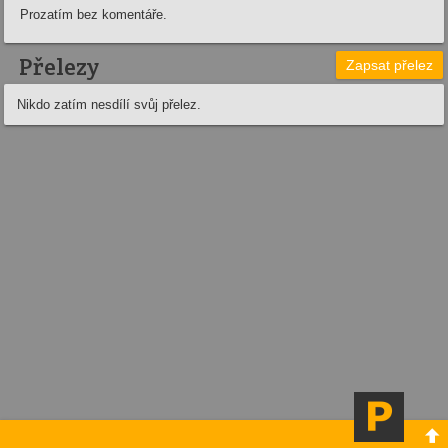
Prozatím bez komentáře.
Přelezy
Zapsat přelez
Nikdo zatím nesdílí svůj přelez.
