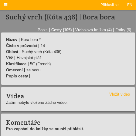

Přihlásit se
EN
Suchý vrch (Kóta 436) | Bora bora
|
|
|
Popis
Cesty (105)
Vrcholová knížka (4)
Fotky (6)
Název |
Bora bora *
Číslo v průvodci |
14
Oblast |
Suchý vrch (Kóta 436)
Věž |
Havajská pláž
Klasifikace |
5C (French)
Omezení |
ze sedu
Popis cesty |
Videa
Vložit video
Zatím nebylo vloženo žádné video.
Komentáře
Pro zapsání do knížky se musíš přihlásit.