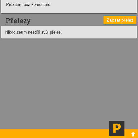
Prozatím bez komentáře.
Přelezy
Zapsat přelez
Nikdo zatím nesdílí svůj přelez.
