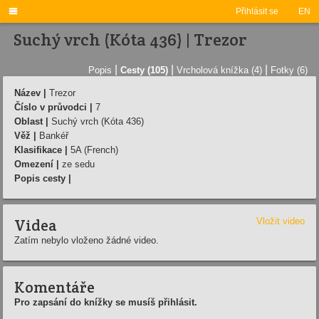

Přihlásit se
EN
Suchý vrch (Kóta 436) | Trezor
|
|
|
Popis
Cesty (105)
Vrcholová knížka (4)
Fotky (6)
Název |
Trezor
Číslo v průvodci |
7
Oblast |
Suchý vrch (Kóta 436)
Věž |
Bankéř
Klasifikace |
5A (French)
Omezení |
ze sedu
Popis cesty |
Videa
Vložit video
Zatím nebylo vloženo žádné video.
Komentáře
Pro zapsání do knížky se musíš přihlásit.