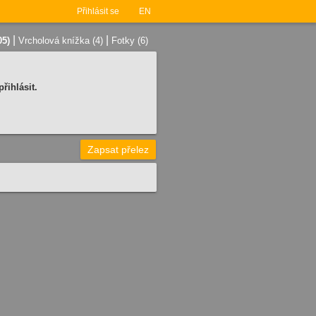
Přihlásit se
EN
|
|
05)
Vrcholová knížka (4)
Fotky (6)
řihlásit.
Zapsat přelez