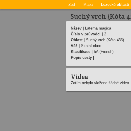
Zeď
Mapa
Lezecké oblasti
Suchý vrch (Kóta 4
Název |
Laterna magica
Číslo v průvodci |
2
Oblast |
Suchý vrch (Kóta 436)
Věž |
Skalní­ okno
Klasifikace |
5A (French)
Popis cesty |
Videa
Zatím nebylo vloženo žádné video.