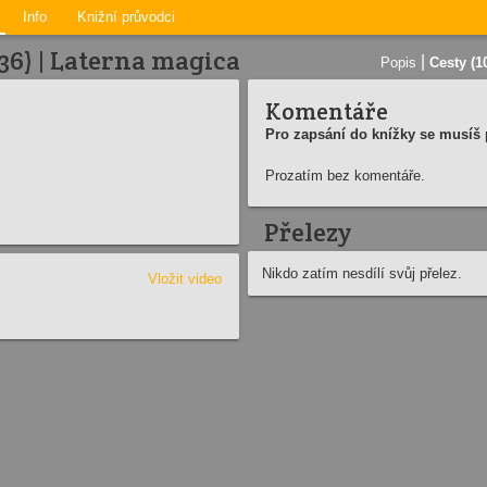
Info
Knižní průvodci
36) | Laterna magica
|
Popis
Cesty (1
Komentáře
Pro zapsání do knížky se musíš p
Prozatím bez komentáře.
Přelezy
Nikdo zatím nesdílí svůj přelez.
Vložit video