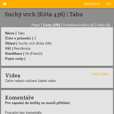

Přihlásit se
EN
Suchý vrch (Kóta 436) | Tabu
|
|
|
Popis
Cesty (105)
Vrcholová knížka (4)
Fotky (6)
Název |
Tabu
Číslo v průvodci |
3
Oblast |
Suchý vrch (Kóta 436)
Věž |
Recidivista
Klasifikace |
5A (French)
Popis cesty |
Videa
Vložit video
Zatím nebylo vloženo žádné video.
Komentáře
Pro zapsání do knížky se musíš přihlásit.
Prozatím bez komentáře.