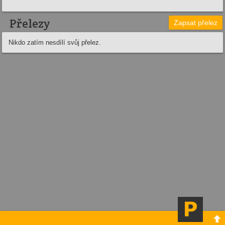
Přelezy
Zapsat přelez
Nikdo zatím nesdílí svůj přelez.
