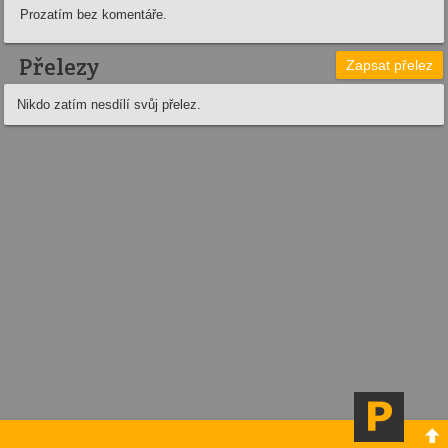
Prozatím bez komentáře.
Přelezy
Zapsat přelez
Nikdo zatím nesdílí svůj přelez.
