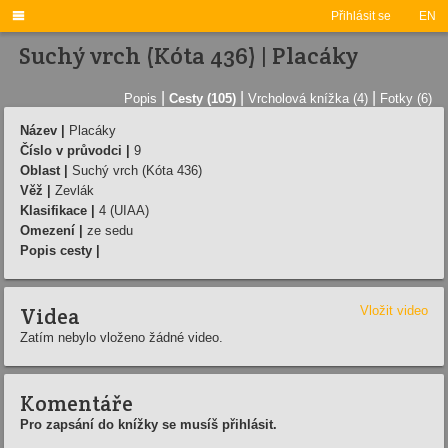

Přihlásit se
EN
Suchý vrch (Kóta 436) | Placáky
|
|
|
Popis
Cesty (105)
Vrcholová knížka (4)
Fotky (6)
Název |
Placáky
Číslo v průvodci |
9
Oblast |
Suchý vrch (Kóta 436)
Věž |
Zevlák
Klasifikace |
4 (UIAA)
Omezení |
ze sedu
Popis cesty |
Videa
Vložit video
Zatím nebylo vloženo žádné video.
Komentáře
Pro zapsání do knížky se musíš přihlásit.