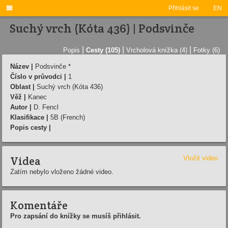

Přihlásit se
EN
Suchý vrch (Kóta 436) | Podsvinče
|
|
|
Popis
Cesty (105)
Vrcholová knížka (4)
Fotky (6)
Název |
Podsvinče *
Číslo v průvodci |
1
Oblast |
Suchý vrch (Kóta 436)
Věž |
Kanec
Autor |
D. Fencl
Klasifikace |
5B (French)
Popis cesty |
Videa
Vložit video
Zatím nebylo vloženo žádné video.
Komentáře
Pro zapsání do knížky se musíš přihlásit.