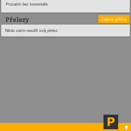
Prozatím bez komentáře.
Přelezy
Zapsat přelez
Nikdo zatím nesdílí svůj přelez.
