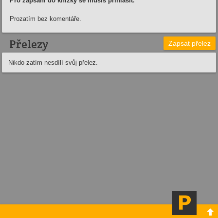
Pro zapsání do knížky se musíš přihlásit.
Prozatím bez komentáře.
Přelezy
Zapsat přelez
Nikdo zatím nesdílí svůj přelez.
