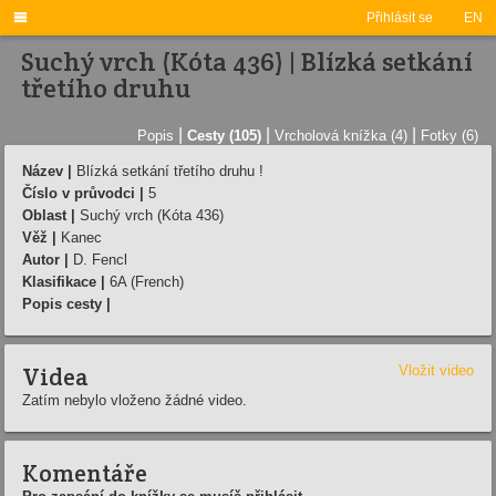

Přihlásit se
EN
Suchý vrch (Kóta 436) | Blízká setkání
třetího druhu
|
|
|
Popis
Cesty (105)
Vrcholová knížka (4)
Fotky (6)
Název |
Blízká setkání třetího druhu !
Číslo v průvodci |
5
Oblast |
Suchý vrch (Kóta 436)
Věž |
Kanec
Autor |
D. Fencl
Klasifikace |
6A (French)
Popis cesty |
Videa
Vložit video
Zatím nebylo vloženo žádné video.
Komentáře