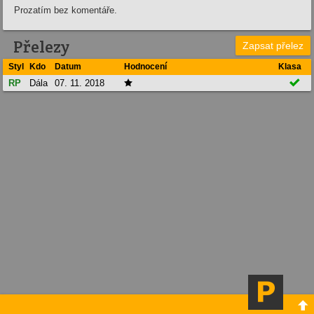
Prozatím bez komentáře.
Přelezy
Zapsat přelez
Styl
Kdo
Datum
Hodnocení
Klasa

RP
Dála
07. 11. 2018

