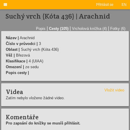

Přihlásit se
EN
Suchý vrch (Kóta 436) | Arachnid
|
|
|
Popis
Cesty (105)
Vrcholová knížka (4)
Fotky (6)
Název |
Arachnid
Číslo v průvodci |
3
Oblast |
Suchý vrch (Kóta 436)
Věž |
Březová
Klasifikace |
4 (UIAA)
Omezení |
ze sedu
Popis cesty |
Videa
Vložit video
Zatím nebylo vloženo žádné video.
Komentáře
Pro zapsání do knížky se musíš přihlásit.