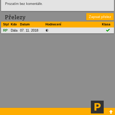
Prozatím bez komentáře.
Přelezy
Zapsat přelez
Styl
Kdo
Datum
Hodnocení
Klasa

RP
Dála
07. 11. 2018

