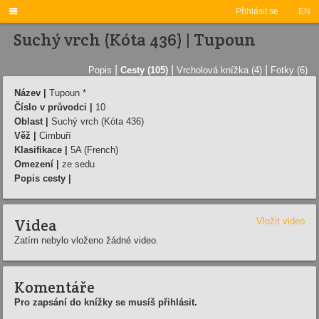

Přihlásit se
EN
Suchý vrch (Kóta 436) | Tupoun
|
|
|
Popis
Cesty (105)
Vrcholová knížka (4)
Fotky (6)
Název |
Tupoun *
Číslo v průvodci |
10
Oblast |
Suchý vrch (Kóta 436)
Věž |
Cimbuří­
Klasifikace |
5A (French)
Omezení |
ze sedu
Popis cesty |
Videa
Vložit video
Zatím nebylo vloženo žádné video.
Komentáře
Pro zapsání do knížky se musíš přihlásit.