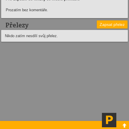
Prozatím bez komentáře.
Přelezy
Zapsat přelez
Nikdo zatím nesdílí svůj přelez.
