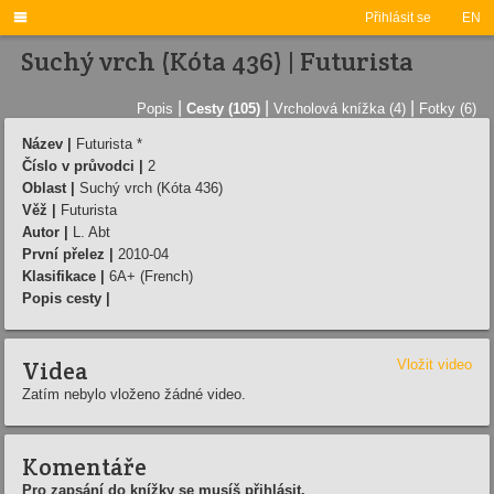

Přihlásit se
EN
Suchý vrch (Kóta 436) | Futurista
|
|
|
Popis
Cesty (105)
Vrcholová knížka (4)
Fotky (6)
Název |
Futurista *
Číslo v průvodci |
2
Oblast |
Suchý vrch (Kóta 436)
Věž |
Futurista
Autor |
L. Abt
První přelez |
2010-04
Klasifikace |
6A+ (French)
Popis cesty |
Videa
Vložit video
Zatím nebylo vloženo žádné video.
Komentáře
Pro zapsání do knížky se musíš přihlásit.