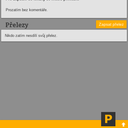
Prozatím bez komentáře.
Přelezy
Zapsat přelez
Nikdo zatím nesdílí svůj přelez.
