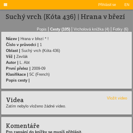

Přihlásit se
EN
Suchý vrch (Kóta 436) | Hrana v březí­
|
|
|
Popis
Cesty (105)
Vrcholová knížka (4)
Fotky (6)
Název |
Hrana v březí­ * !
Číslo v průvodci |
1
Oblast |
Suchý vrch (Kóta 436)
Věž |
Zevlák
Autor |
L. Abt
První přelez |
2009-09
Klasifikace |
5C (French)
Popis cesty |
Videa
Vložit video
Zatím nebylo vloženo žádné video.
Komentáře
Pro zapsání do knížky se musíš přihlásit.