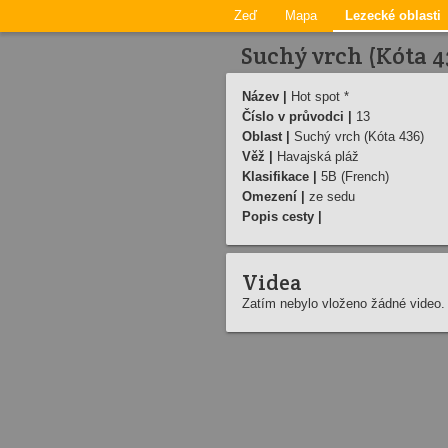
Zeď
Mapa
Lezecké oblasti
Suchý vrch (Kóta 43
Název |
Hot spot *
Číslo v průvodci |
13
Oblast |
Suchý vrch (Kóta 436)
Věž |
Havajská pláž
Klasifikace |
5B (French)
Omezení |
ze sedu
Popis cesty |
Videa
Zatím nebylo vloženo žádné video.