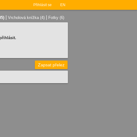
Přihlásit se
EN
|
|
05)
Vrcholová knížka (4)
Fotky (6)
řihlásit.
Zapsat přelez