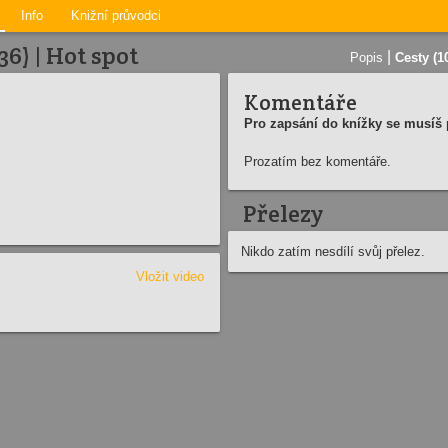
Info
Knižní průvodci
6) | Hot spot
|
Popis
Cesty (1
Komentáře
Pro zapsání do knížky se musíš p
Prozatím bez komentáře.
Přelezy
Nikdo zatím nesdílí svůj přelez.
Vložit video