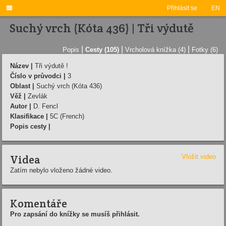

Přihlásit se
EN
Suchý vrch (Kóta 436) | Tři výdutě
|
|
|
Popis
Cesty (105)
Vrcholová knížka (4)
Fotky (6)
Název |
Tři výdutě !
Číslo v průvodci |
3
Oblast |
Suchý vrch (Kóta 436)
Věž |
Zevlák
Autor |
D. Fencl
Klasifikace |
5C (French)
Popis cesty |
Videa
Vložit video
Zatím nebylo vloženo žádné video.
Komentáře
Pro zapsání do knížky se musíš přihlásit.