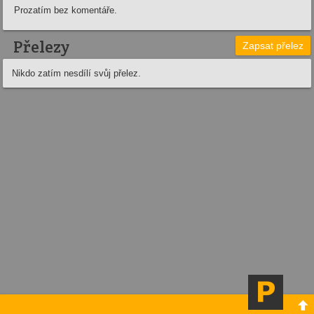
Prozatím bez komentáře.
Přelezy
Zapsat přelez
Nikdo zatím nesdílí svůj přelez.
