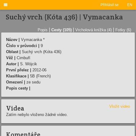

Přihlásit se
EN
Suchý vrch (Kóta 436) | Vymacanka
|
|
|
Popis
Cesty (105)
Vrcholová knížka (4)
Fotky (6)
Název |
Vymacanka *
Číslo v průvodci |
9
Oblast |
Suchý vrch (Kóta 436)
Věž |
Cimbuří­
Autor |
S. Wójcik
První přelez |
2012-06
Klasifikace |
5B (French)
Omezení |
ze sedu
Popis cesty |
Videa
Vložit video
Zatím nebylo vloženo žádné video.
Komentáře