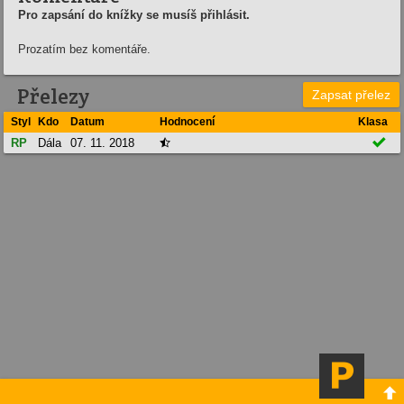
Pro zapsání do knížky se musíš přihlásit.
Prozatím bez komentáře.
Přelezy
Zapsat přelez
Styl
Kdo
Datum
Hodnocení
Klasa

RP
Dála
07. 11. 2018

