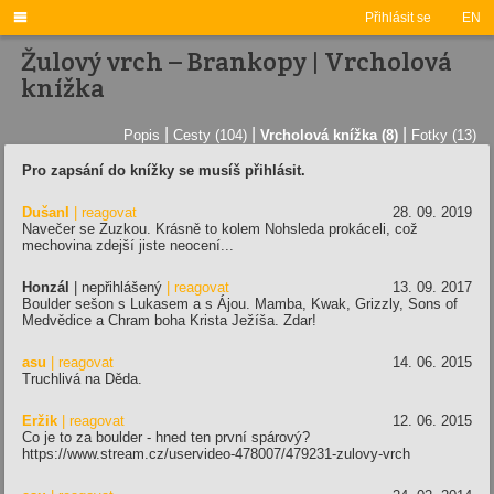

Přihlásit se
EN
Žulový vrch – Brankopy | Vrcholová
knížka
|
|
|
Popis
Cesty (104)
Vrcholová knížka (8)
Fotky (13)
Pro zapsání do knížky se musíš přihlásit.
DušanI
| reagovat
28. 09. 2019
Navečer se Zuzkou. Krásně to kolem Nohsleda prokáceli, což
mechovina zdejší jiste neocení...
Honzál
| nepřihlášený
| reagovat
13. 09. 2017
Boulder sešon s Lukasem a s Ájou. Mamba, Kwak, Grizzly, Sons of
Medvědice a Chram boha Krista Ježíša. Zdar!
asu
| reagovat
14. 06. 2015
Truchlivá na Děda.
Eržik
| reagovat
12. 06. 2015
Co je to za boulder - hned ten první spárový?
https://www.stream.cz/uservideo-478007/479231-zulovy-vrch