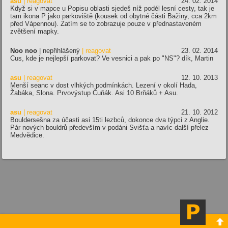
asu
| reagovat
24. 02. 2014
Když si v mapce u Popisu oblasti sjedeš níž podél lesní cesty, tak je
tam ikona P jako parkoviště (kousek od obytné části Bažiny, cca 2km
před Vápennou). Zatím se to zobrazuje pouze v přednastaveném
zvětšení mapky.
Noo noo
| nepřihlášený
| reagovat
23. 02. 2014
Cus, kde je nejlepší parkovat? Ve vesnici a pak po "NS"? dík, Martin
asu
| reagovat
12. 10. 2013
Menší seanc v dost vlhkých podmínkách. Lezení v okolí Hada,
Žabáka, Slona. Prvovýstup Čuňák. Asi 10 Brňáků + Asu.
asu
| reagovat
21. 10. 2012
Bouldersešna za účasti asi 15ti lezbců, dokonce dva týpci z Anglie.
Pár nových bouldrů především v podáni Svišťa a navíc další přelez
Medvědice.
