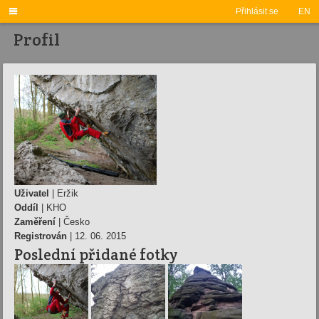

Přihlásit se
EN
Profil
Uživatel
| Eržik
Oddíl
| KHO
Zaměření
| Česko
Registrován
| 12. 06. 2015
Poslední přidané fotky