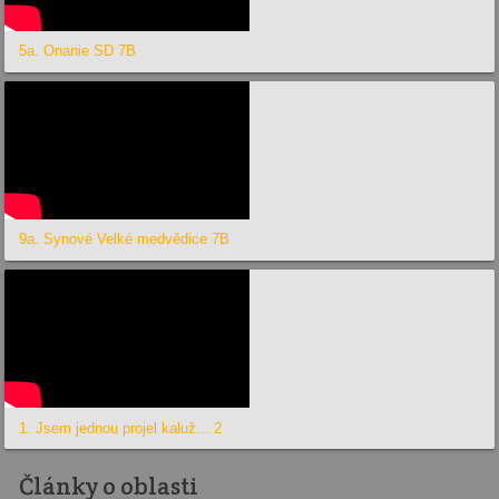
5a. Onanie SD 7B
9a. Synové Velké medvědice 7B
1. Jsem jednou projel kaluž... 2
Články o oblasti