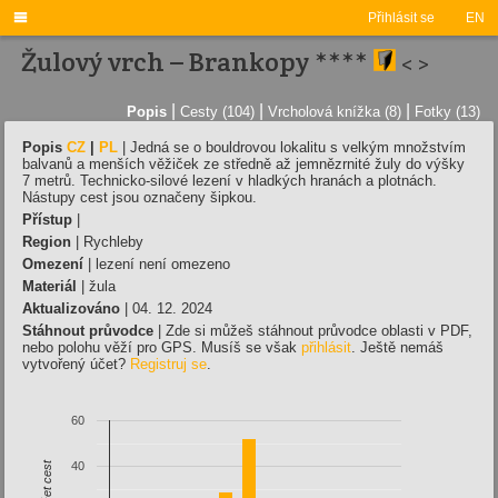

Přihlásit se
EN
Žulový vrch – Brankopy ****
<
>
|
|
|
Popis
Cesty (104)
Vrcholová knížka (8)
Fotky (13)
Popis
CZ
|
PL
|
Jedná se o bouldrovou lokalitu s velkým množstvím
balvanů a menších věžiček ze středně až jemnězrnité žuly do výšky
7 metrů. Technicko-silové lezení v hladkých hranách a plotnách.
Nástupy cest jsou označeny šipkou.
Přístup
|
Region
| Rychleby
Omezení
| lezení není omezeno
Materiál
| žula
Aktualizováno
| 04. 12. 2024
Stáhnout průvodce
| Zde si můžeš stáhnout průvodce oblasti v PDF,
nebo polohu věží pro GPS. Musíš se však
přihlásit
. Ještě nemáš
vytvořený účet?
Registruj se
.
60
Počet cest
40