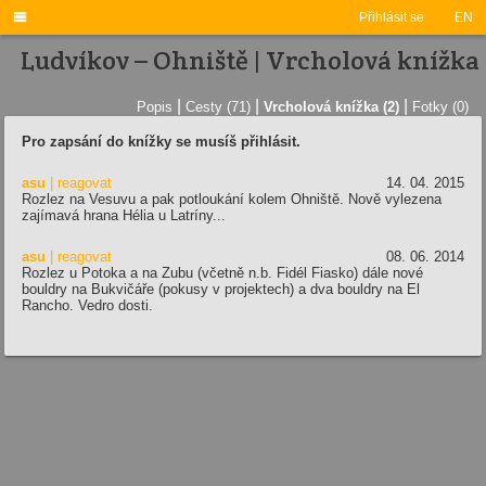

Přihlásit se
EN
Ludvíkov – Ohniště | Vrcholová knížka
|
|
|
Popis
Cesty (71)
Vrcholová knížka (2)
Fotky (0)
Pro zapsání do knížky se musíš přihlásit.
asu
| reagovat
14. 04. 2015
Rozlez na Vesuvu a pak potloukání kolem Ohniště. Nově vylezena
zajímavá hrana Hélia u Latríny...
asu
| reagovat
08. 06. 2014
Rozlez u Potoka a na Zubu (včetně n.b. Fidél Fiasko) dále nové
bouldry na Bukvičáře (pokusy v projektech) a dva bouldry na El
Rancho. Vedro dosti.