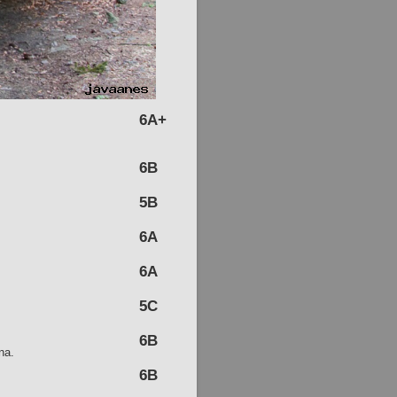
6A+
6B
5B
6A
6A
5C
6B
na.
6B