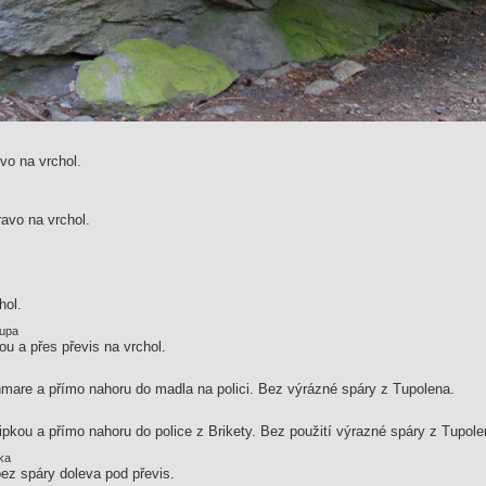
vo na vrchol.
ravo na vrchol.
hol.
lupa
u a přes převis na vrchol.
mare a přímo nahoru do madla na polici. Bez výrázné spáry z Tupolena.
pkou a přímo nahoru do police z Brikety. Bez použití výrazné spáry z Tupole
čka
ez spáry doleva pod převis.