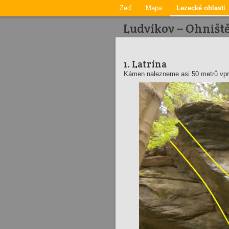
Zeď
Mapa
Lezecké oblasti
Ludvíkov – Ohniště
1. Latrína
Kámen nalezneme asi 50 metrů vp