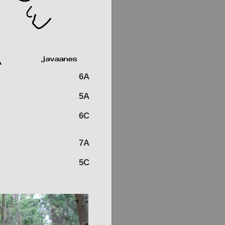
6A
5A
6C
7A
5C