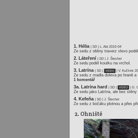
1. Hélia
| SD | L. Abt 2015-04
Ze sedu z obliny traverz vlevo podé
2. Láteření
| SD | J. Štecher
Ze sedu podél koutku na vrchol.
3. Latrína
| SD |
| V. Kučírek 2
VIDEO
Ze sedu z madla doleva po hraně a n
1 komentář
3a. Latrína hard
| SD |
| G. 
VIDEO
Ze sedu jako Latrína, ale bez stěny 
4. Kefeňa
| SD | J. Štecher
Ze sedu z bočáku plotnou a přes pře
2. Ohniště