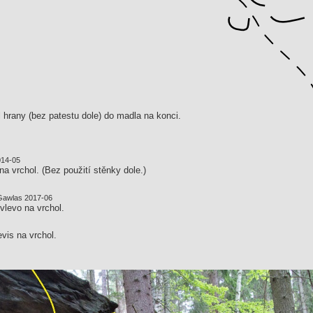
l hrany (bez patestu dole) do madla na konci.
014-05
a vrchol. (Bez použití stěnky dole.)
Gawlas 2017-06
vlevo na vrchol.
vis na vrchol.