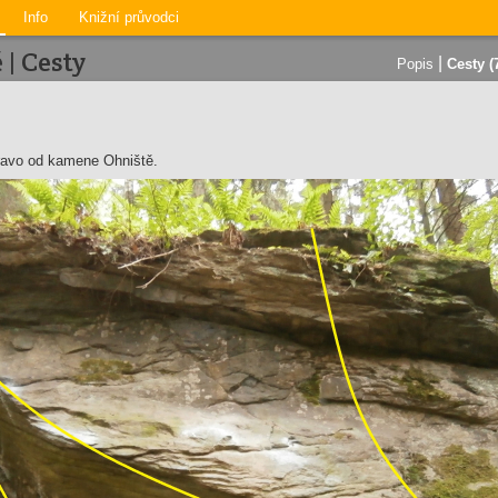
Info
Knižní průvodci
 | Cesty
|
Popis
Cesty (
ravo od kamene Ohniště.