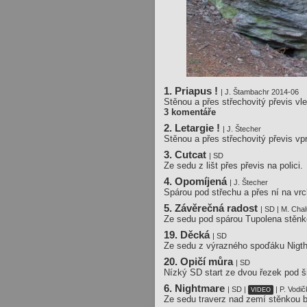
1. Priapus !
| J. Štambachr 2014-06
Stěnou a přes střechovitý převis vle
3 komentáře
2. Letargie !
| J. Štecher
Stěnou a přes střechovitý převis vp
3. Cutcat
| SD
Ze sedu z lišt přes převis na polici.
4. Opomíjená
| J. Štecher
Spárou pod střechu a přes ní na vrc
5. Závěrečná radost
| SD | M. Cha
Ze sedu pod spárou Tupolena stěnko
19. Děcká
| SD
Ze sedu z výrazného spoďáku Nigth
20. Opičí můra
| SD
Nízký SD start ze dvou řezek pod ši
6. Nightmare
| SD |
| P. Vodi
VIDEO
Ze sedu traverz nad zemí stěnkou b