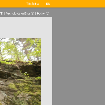
Přihlásit se
EN
|
|
71)
Vrcholová knížka (2)
Fotky (0)