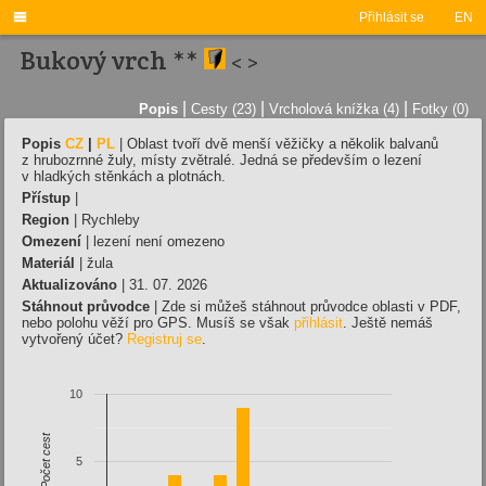

Přihlásit se
EN
Bukový vrch **
<
>
|
|
|
Popis
Cesty (23)
Vrcholová knížka (4)
Fotky (0)
Popis
CZ
|
PL
|
Oblast tvoří dvě menší věžičky a několik balvanů
z hrubozrnné žuly, místy zvětralé. Jedná se především o lezení
v hladkých stěnkách a plotnách.
Přístup
|
Region
| Rychleby
Omezení
| lezení není omezeno
Materiál
| žula
Aktualizováno
| 31. 07. 2026
Stáhnout průvodce
| Zde si můžeš stáhnout průvodce oblasti v PDF,
nebo polohu věží pro GPS. Musíš se však
přihlásit
. Ještě nemáš
vytvořený účet?
Registruj se
.
10
Počet cest
5