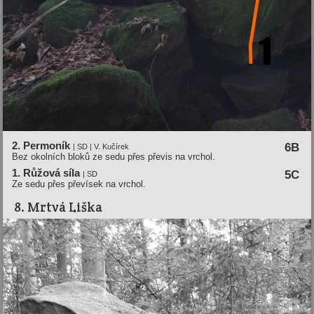
2. Permoník
6B
| SD | V. Kučírek
Bez okolních bloků ze sedu přes převis na vrchol.
1. Růžová síla
5C
| SD
Ze sedu přes převísek na vrchol.
8. Mrtvá Liška