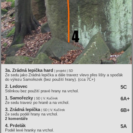
3a. Zrádná lepička hard
| projekt | SD
Ze sedu jako Zrádná lepička a dále traverz vlevo přes lišty a spoďák
do výlezu Samořezek (bez použití hrany). (cca 7C+)
2. Ledovec
5C
Stěnkou bez použití pravé hrany na vrchol.
1. Samořezky
6A+
| SD | V. Kučírek
Ze sedu traverz po hraně a na vrchol.
3. Zrádná lepička
6B+
| SD | V. Kučírek
Ze sedu podél hrany na vrchol.
2 komentáře
4. Prdelák
5A
Podél levé hranky na vrchol.