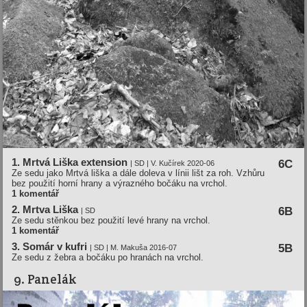
1. Mrtvá Liška extension
6C
| SD | V. Kučírek 2020-06
Ze sedu jako Mrtvá liška a dále doleva v línii lišt za roh. Vzhůru
bez použití horní hrany a výrazného bočáku na vrchol.
1 komentář
2. Mrtva Liška
6B
| SD
Ze sedu stěnkou bez použití levé hrany na vrchol.
1 komentář
3. Somár v kufri
5B
| SD | M. Makuša 2016-07
Ze sedu z žebra a bočáku po hranách na vrchol.
9. Panelák