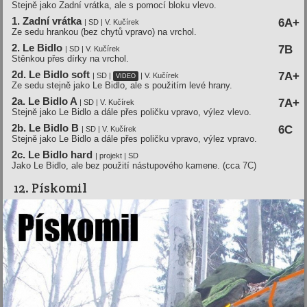
Stejně jako Zadní vrátka, ale s pomocí bloku vlevo.
1. Zadní vrátka
6A+
| SD | V. Kučírek
Ze sedu hrankou (bez chytů vpravo) na vrchol.
2. Le Bidlo
7B
| SD | V. Kučírek
Stěnkou přes dírky na vrchol.
2d. Le Bidlo soft
7A+
| SD |
| V. Kučírek
VIDEO
Ze sedu stejně jako Le Bidlo, ale s použitím levé hrany.
2a. Le Bidlo A
7A+
| SD | V. Kučírek
Stejně jako Le Bidlo a dále přes poličku vpravo, výlez vlevo.
2b. Le Bidlo B
6C
| SD | V. Kučírek
Stejně jako Le Bidlo a dále přes poličku vpravo, výlez vpravo.
2c. Le Bidlo hard
| projekt | SD
Jako Le Bidlo, ale bez použití nástupového kamene. (cca 7C)
12. Pískomil