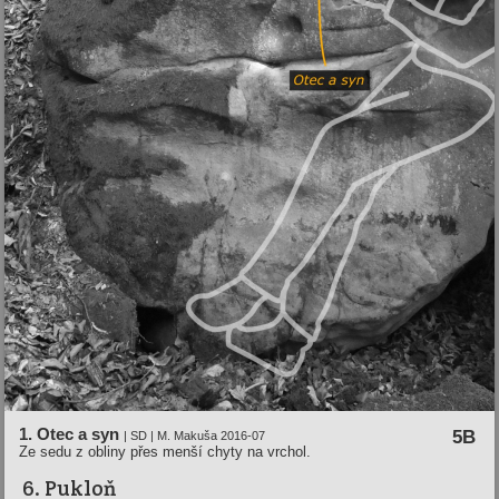
1. Otec a syn
5B
| SD | M. Makuša 2016-07
Ze sedu z obliny přes menší chyty na vrchol.
6. Pukloň