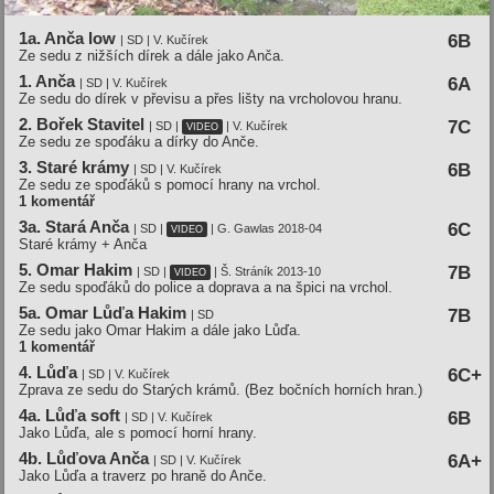
1a. Anča low
6B
| SD | V. Kučírek
Ze sedu z nižších dírek a dále jako Anča.
1. Anča
6A
| SD | V. Kučírek
Ze sedu do dírek v převisu a přes lišty na vrcholovou hranu.
2. Bořek Stavitel
7C
| SD |
| V. Kučírek
VIDEO
Ze sedu ze spoďáku a dírky do Anče.
3. Staré krámy
6B
| SD | V. Kučírek
Ze sedu ze spoďáků s pomocí hrany na vrchol.
1 komentář
3a. Stará Anča
6C
| SD |
| G. Gawlas 2018-04
VIDEO
Staré krámy + Anča
5. Omar Hakim
7B
| SD |
| Š. Stráník 2013-10
VIDEO
Ze sedu spoďáků do police a doprava a na špici na vrchol.
5a. Omar Lůďa Hakim
7B
| SD
Ze sedu jako Omar Hakim a dále jako Lůďa.
1 komentář
4. Lůďa
6C+
| SD | V. Kučírek
Zprava ze sedu do Starých krámů. (Bez bočních horních hran.)
4a. Lůďa soft
6B
| SD | V. Kučírek
Jako Lůďa, ale s pomocí horní hrany.
4b. Lůďova Anča
6A+
| SD | V. Kučírek
Jako Lůďa a traverz po hraně do Anče.