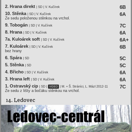
2. Hrana direkt
6B
| SD | V. Kučírek
10. Stěnka
6A
| SD | V. Kučírek
Ze sedu položenou stěnkou na vrchol.
9. Tobogán
7C
| SD | V. Kučírek
8. Hrana
6A
| SD | V. Kučírek
7a. Kuloárek soft
6A+
| SD | V. Kučírek
7. Kuloárek
6B
| SD | V. Kučírek
bez hrany
6. Spára
5C
| SD
5. Stěnka
5C
| SD
4. Břicho
6A
| SD | V. Kučírek
3. Hrana left
6A
| SD | V. Kučírek
1. Ostravský cip
7C
| SD |
| M. + Š. Stráníci, L. Mázl 2012-11
VIDEO
Ze sedu z lišty a bočáku stěnkou na vrchol.
14. Ledovec