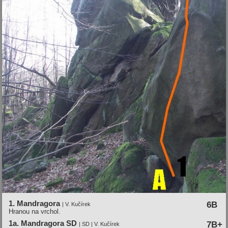
1. Mandragora
6B
| V. Kučírek
Hranou na vrchol.
1a. Mandragora SD
7B+
| SD | V. Kučírek