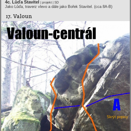
4c. Lůďa Stavitel
| projekt | SD
Jako Lůďa, traverz vlevo a dále jako Bořek Stavitel. (cca 8A-B)
17. Valoun
Skrýt popisy