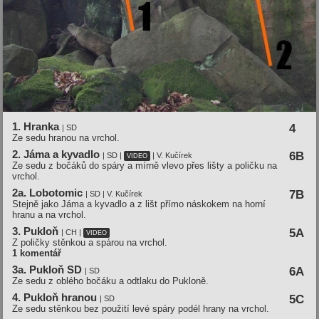
1. Hranka
4
| SD
Ze sedu hranou na vrchol.
2. Jáma a kyvadlo
6B
| SD |
| V. Kučírek
VIDEO
Ze sedu z bočáků do spáry a mírně vlevo přes lišty a poličku na
vrchol.
2a. Lobotomic
7B
| SD | V. Kučírek
Stejně jako Jáma a kyvadlo a z lišt přímo náskokem na horní
hranu a na vrchol.
3. Pukloň
5A
| CH |
VIDEO
Z poličky stěnkou a spárou na vrchol.
1 komentář
3a. Pukloň SD
6A
| SD
Ze sedu z oblého bočáku a odtlaku do Pukloně.
4. Pukloň hranou
5C
| SD
Ze sedu stěnkou bez použití levé spáry podél hrany na vrchol.