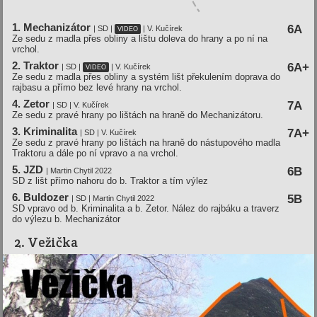
1. Mechanizátor
6A
| SD |
| V. Kučírek
VIDEO
Ze sedu z madla přes obliny a lištu doleva do hrany a po ní na
vrchol.
2. Traktor
6A+
| SD |
| V. Kučírek
VIDEO
Ze sedu z madla přes obliny a systém lišt překulením doprava do
rajbasu a přímo bez levé hrany na vrchol.
4. Zetor
7A
| SD | V. Kučírek
Ze sedu z pravé hrany po lištách na hraně do Mechanizátoru.
3. Kriminalita
7A+
| SD | V. Kučírek
Ze sedu z pravé hrany po lištách na hraně do nástupového madla
Traktoru a dále po ní vpravo a na vrchol.
5. JZD
6B
| Martin Chytil 2022
SD z lišt přímo nahoru do b. Traktor a tím výlez
6. Buldozer
5B
| SD | Martin Chytil 2022
SD vpravo od b. Kriminalita a b. Zetor. Nález do rajbáku a traverz
do výlezu b. Mechanizátor
2. Vežička