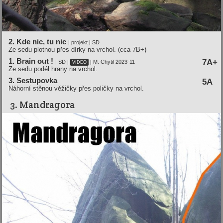
2. Kde nic, tu nic
| projekt | SD
Ze sedu plotnou přes dírky na vrchol. (cca 7B+)
1. Brain out !
7A+
| SD |
| M. Chytil 2023-11
VIDEO
Ze sedu podél hrany na vrchol.
3. Sestupovka
5A
Náhorní stěnou věžičky přes poličky na vrchol.
3. Mandragora