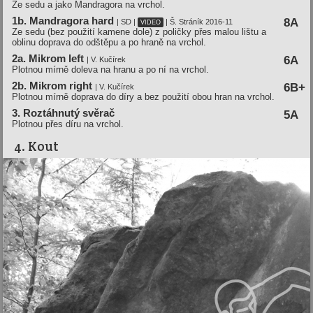
Ze sedu a jako Mandragora na vrchol.
1b. Mandragora hard
8A
| SD |
| Š. Stráník 2016-11
VIDEO
Ze sedu (bez použití kamene dole) z poličky přes malou lištu a
oblinu doprava do odštěpu a po hraně na vrchol.
2a. Mikrom left
6A
| V. Kučírek
Plotnou mírně doleva na hranu a po ní na vrchol.
2b. Mikrom right
6B+
| V. Kučírek
Plotnou mírně doprava do díry a bez použití obou hran na vrchol.
3. Roztáhnutý svěrač
5A
Plotnou přes díru na vrchol.
4. Kout