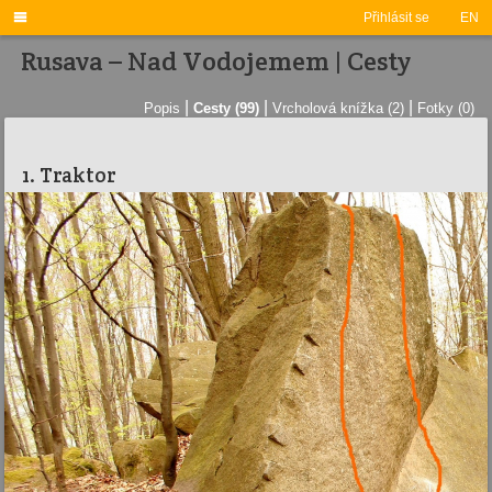

Přihlásit se
EN
Rusava – Nad Vodojemem | Cesty
|
|
|
Popis
Cesty (99)
Vrcholová knížka (2)
Fotky (0)
1. Traktor