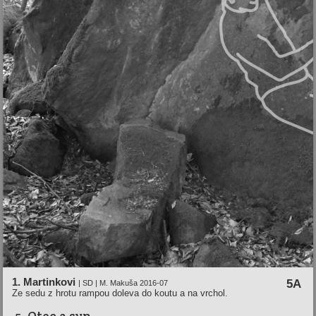
1. Martinkovi
5A
| SD | M. Makuša 2016-07
Ze sedu z hrotu rampou doleva do koutu a na vrchol.