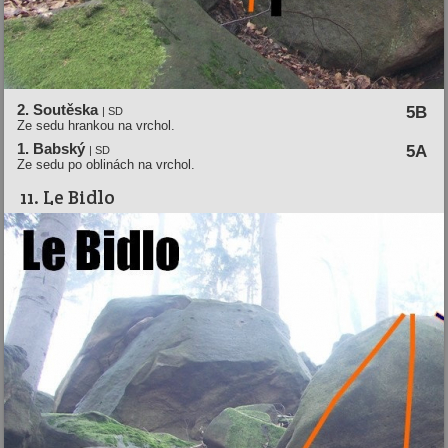
2. Soutěska
5B
| SD
Ze sedu hrankou na vrchol.
1. Babský
5A
| SD
Ze sedu po oblinách na vrchol.
11. Le Bidlo