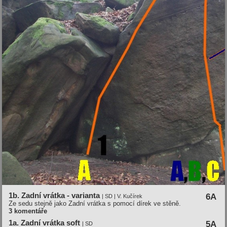
1b. Zadní vrátka - varianta
6A
| SD | V. Kučírek
Ze sedu stejně jako Zadní vrátka s pomocí dírek ve stěně.
3 komentáře
1a. Zadní vrátka soft
5A
| SD