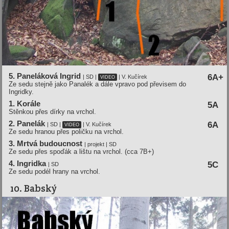
5. Paneláková Ingrid
6A+
| SD |
| V. Kučírek
VIDEO
Ze sedu stejně jako Panalék a dále vpravo pod převisem do
Ingridky.
1. Korále
5A
Stěnkou přes dírky na vrchol.
2. Panelák
6A
| SD |
| V. Kučírek
VIDEO
Ze sedu hranou přes poličku na vrchol.
3. Mrtvá budoucnost
| projekt | SD
Ze sedu přes spoďák a lištu na vrchol. (cca 7B+)
4. Ingridka
5C
| SD
Ze sedu podél hrany na vrchol.
10. Babský