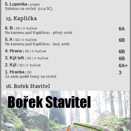
5. Lupenka
| projekt
Stěnkou na vrchol. (cca 5C)
15. Kaplička
6. B
6A
| SD | V. Kučírek
Na kamenu pod Kapličkou - přímý směr.
5. A
6B
| SD | V. Kučírek
Na kamenu pod Kapličkou - levý směr.
4. Hrana
6B
| SD | V. Kučírek
3. Kýl left
6B
| SD | V. Kučírek
2. Kýl
6A+
| SD | V. Kučírek
1. Hranka
3
| SD
Ze sedu podél hrany na vrchol.
16. Bořek Stavitel