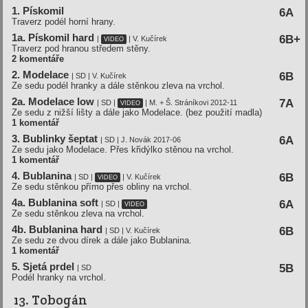
1. Pískomil
6A
Traverz podél horní hrany.
1a. Pískomil hard
6B+
|
| V. Kučírek
VIDEO
Traverz pod hranou středem stěny.
2 komentáře
2. Modelace
6B
| SD | V. Kučírek
Ze sedu podél hranky a dále stěnkou zleva na vrchol.
2a. Modelace low
7A
| SD |
| M. + Š. Stráníkovi 2012-11
VIDEO
Ze sedu z nižší lišty a dále jako Modelace. (bez použití madla)
1 komentář
3. Bublinky šeptat
6A
| SD | J. Novák 2017-06
Ze sedu jako Modelace. Přes křidýlko stěnou na vrchol.
1 komentář
4. Bublanina
6B
| SD |
| V. Kučírek
VIDEO
Ze sedu stěnkou přímo přes obliny na vrchol.
4a. Bublanina soft
6A
| SD |
VIDEO
Ze sedu stěnkou zleva na vrchol.
4b. Bublanina hard
6B
| SD | V. Kučírek
Ze sedu ze dvou dírek a dále jako Bublanina.
1 komentář
5. Sjetá prdel
5B
| SD
Podél hranky na vrchol.
13. Tobogán