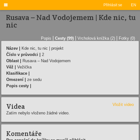

Přihlásit se
EN
Rusava – Nad Vodojemem | Kde nic, tu
nic
|
|
|
Popis
Cesty (99)
Vrcholová knížka (2)
Fotky (0)
Název |
Kde nic, tu nic | projekt
Číslo v průvodci |
2
Oblast |
Rusava – Nad Vodojemem
Věž |
Vežička
Klasifikace |
Omezení |
ze sedu
Popis cesty |
Videa
Vložit video
Zatím nebylo vloženo žádné video.
Komentáře