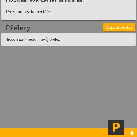
Pro zapsání do knížky se musíš přihlásit.
Prozatím bez komentáře.
Přelezy
Zapsat přelez
Nikdo zatím nesdílí svůj přelez.
