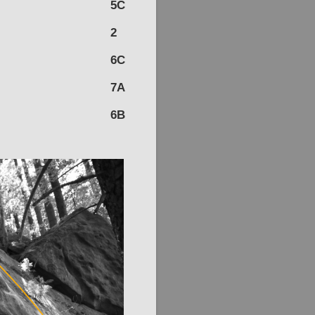
5C
2
6C
7A
6B