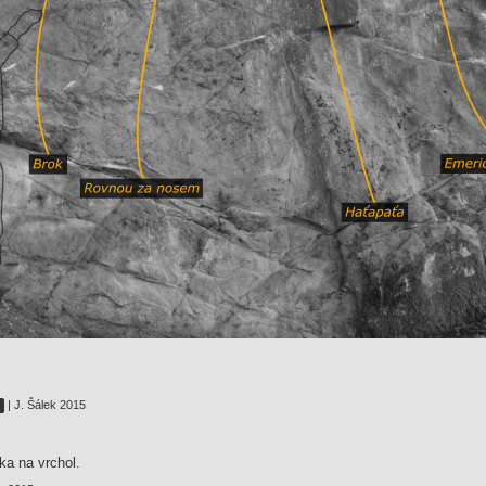
| J. Šálek 2015
O
ka na vrchol.