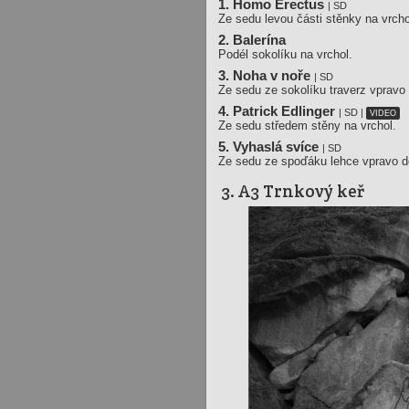
1. Homo Erectus
| SD
Ze sedu levou části stěnky na vrcho
2. Balerína
Podél sokolíku na vrchol.
3. Noha v noře
| SD
Ze sedu ze sokolíku traverz vpravo
4. Patrick Edlinger
| SD |
VIDEO
Ze sedu středem stěny na vrchol.
5. Vyhaslá svíce
| SD
Ze sedu ze spoďáku lehce vpravo d
3. A3 Trnkový keř