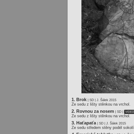
1. Brok
| SD | J. Šálek 2015
Ze sedu z lišty stěnkou na vrchol.
2. Rovnou za nosem
| SD |
VIDE
Ze sedu z lišty stěnkou na vrchol.
3. Haťapaťa
| SD | J. Šálek 2015
Ze sedu středem stěny podél sokolí