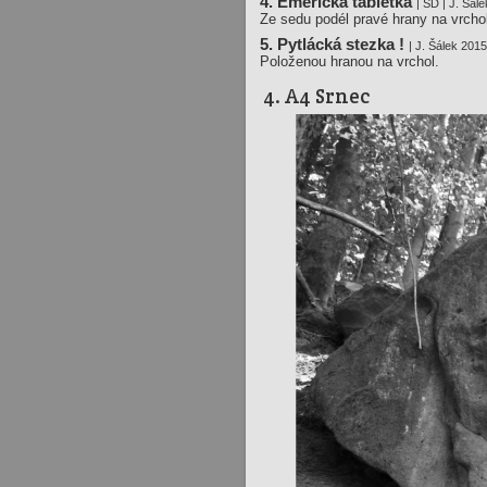
4. Emerická tabletka
| SD | J. Šál
Ze sedu podél pravé hrany na vrcho
5. Pytlácká stezka !
| J. Šálek 201
Položenou hranou na vrchol.
4. A4 Srnec