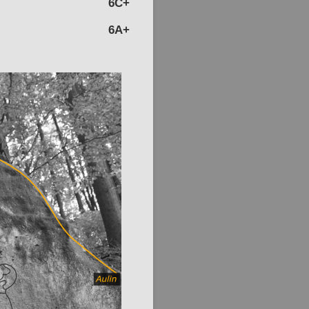
6C+
6A+