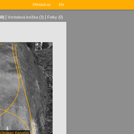
Přihlásit se
EN
|
|
50)
Vrcholová knížka (3)
Fotky (0)