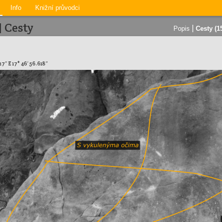
Info
Knižní průvodci
| Cesty
|
Popis
Cesty (1
27″ E 17° 46′ 56.618″