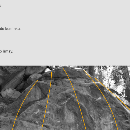
l.
 do komínku.
o římsy.