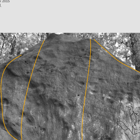
ek 2015
l.
5