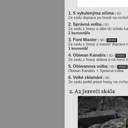
1. S vykulenýma očima
| SD
Ze sedu doprava po hraně na vrchol
2. Správná volba
| SD
Ze sedu z hrany a dále do středu k
2 komentáře
3. Font Master
| SD |
VIDEO
Ze sedu z hrany a traverz doprava n
1 komentář
4. Obiwan Kanabis
| SD |
VIDEO
Ze sedu z hrany doleva a na horní h
5. Obiwanova volba
| SD |
VIDEO
Obiwan Kanabis + Správná volba
6. Velké zklamání
| SD
Ze sedu podél pravé hrany na vrcho
2. A2 Jezevčí skála