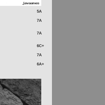
5A
7A
7A
6C+
7A
6A+