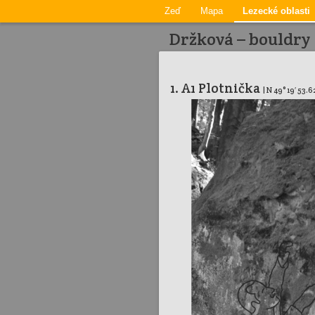
Zeď
Mapa
Lezecké oblasti
Držková – bouldry 
1. A1 Plotnička
| N 49° 19′ 53.6