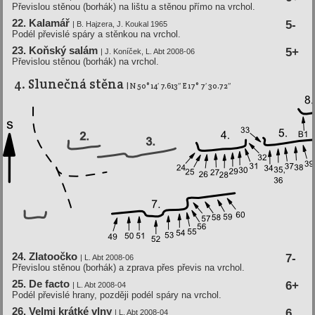
Převislou stěnou (borhák) na lištu a stěnou přímo na vrchol.
22. Kalamář
5-
| B. Hajzera, J. Koukal 1965
Podél převislé spáry a stěnkou na vrchol.
23. Koňský salám
5+
| J. Koní­ček, L. Abt 2008-06
Převislou stěnou (borhák) na vrchol.
4. Slunečná stěna
| N 50° 14′ 7.613″ E 17° 7′ 30.72″
24. Zlatoočko
7-
| L. Abt 2008-06
Převislou stěnou (borhák) a zprava přes převis na vrchol.
25. De facto
6+
| L. Abt 2008-04
Podél převislé hrany, později podél spáry na vrchol.
26. Velmi krátké vlny
6
| L. Abt 2008-04