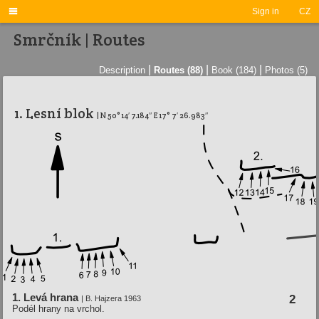

Sign in
CZ
Smrčník | Routes
|
|
|
Description
Routes (88)
Book (184)
Photos (5)
1. Lesní­ blok
| N 50° 14′ 7.184″ E 17° 7′ 26.983″
1. Levá hrana
2
| B. Hajzera 1963
Podél hrany na vrchol.