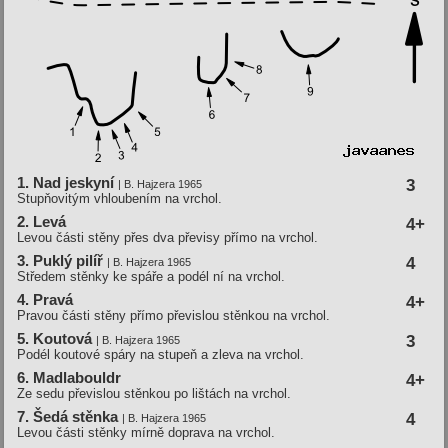
1. Nad jeskyní­
3
| B. Hajzera 1965
Stupňovitým vhloubením na vrchol.
2. Levá
4+
Levou části stěny přes dva převisy přímo na vrchol.
3. Puklý pilí­ř
4
| B. Hajzera 1965
Středem stěnky ke spáře a podél ní na vrchol.
4. Pravá
4+
Pravou části stěny přímo převislou stěnkou na vrchol.
5. Koutová
3
| B. Hajzera 1965
Podél koutové spáry na stupeň a zleva na vrchol.
6. Madlabouldr
4+
Ze sedu převislou stěnkou po lištách na vrchol.
7. Šedá stěnka
4
| B. Hajzera 1965
Levou části stěnky mírně doprava na vrchol.