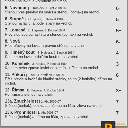
Spárou na lavici a komínem na vrchol.
5. Novodur
6-
| J. Koní­ček, L. Abt 2008-07
Stěnou přes převisy na lavici a stěnou (borhák) na vrchol.
6. Stupně
5-
| B. Hajzera, J. Koukal 1964
Stěnou na lavici a podél spáry na vrchol.
7. Lomená
5+
| B. Hajzera, J. Koukal 1964
Převislou spárou na lištu a stěnou (borhák) na vrchol.
8. Nová
6-
Přes převisy na lavici a pravou stěnou na vrchol.
9. Hliněný kout
4+
| B. Hajzera, J. Koukal 1964
Koutem na lavici a dalším koutem na vrchol.
10. Komí­nek
3
| J. Koukal, P. Koukal 1964
Koutem nebo zprava lavicí do komínku. Tímto na vrchol.
11. Pří­koří­
6
| L. Abt, J. Koní­ček 2008-07
Přes převis a lavicí do hladké stěnky, touto (2 borháky) přímo na
vrchol.
12. Ří­msa
3+
| B. Hajzera, J. Koukal 1964
Po římse a stěnou na vrchol.
13a. Zpuchřelost
7
| L. Abt 2008-07
Stěnou (borhák), doleva a spárkou na lištu, zleva na vrchol
13b. Prohnilost
7
| L. Abt 2008-07
Stěnou (borhák) a přímo na lištu, zprava na vrchol.
Hide desc