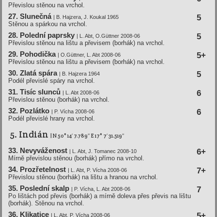
Převislou stěnou na vrchol.
27. Slunečná
5
| B. Hajzera, J. Koukal 1965
Stěnou a spárkou na vrchol.
28. Polední­ paprsky
5
| L. Abt, O.Güttner 2008-06
Převislou stěnou na lištu a převisem (borhák) na vrchol.
29. Pohodička
5+
| O.Güttner, L. Abt 2008-06
Převislou stěnou na lištu a převisem (borhák) na vrchol.
30. Zlatá spára
5
| B. Hajzera 1964
Podél převislé spáry na vrchol.
31. Tisí­c slunců
6
| L. Abt 2008-06
Převislou stěnou (borhák) na vrchol.
32. Pozlátko
6
| P. Ví­cha 2008-06
Podél převislé hrany na vrchol.
5. Indián
| N 50° 14′ 7.789″ E 17° 7′ 31.519″
33. Nevyváženost
6+
| L. Abt, J. Tomanec 2008-10
Mírně převislou stěnou (borhák) přímo na vrchol.
34. Prozřetelnost
7+
| L. Abt, P. Ví­cha 2008-06
Převislou stěnou (borhák) na lištu a hranou na vrchol.
35. Poslední­ skalp
7
| P. Ví­cha, L. Abt 2008-06
Po lištách pod převis (borhák) a mírně doleva přes převis na lištu
(borhák). Stěnou na vrchol.
36. Klikatice
5+
| L. Abt, P. Vícha 2008-06