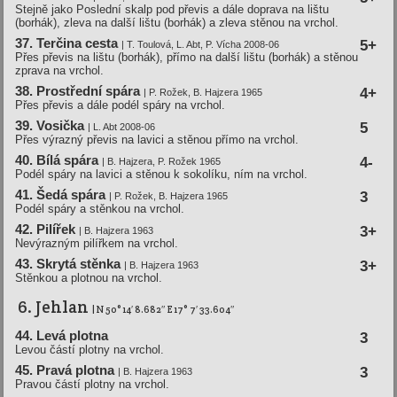
Stejně jako Poslední skalp pod převis a dále doprava na lištu
(borhák), zleva na další lištu (borhák) a zleva stěnou na vrchol.
37. Terčina cesta
5+
| T. Toulová, L. Abt, P. Ví­cha 2008-06
Přes převis na lištu (borhák), přímo na další lištu (borhák) a stěnou
zprava na vrchol.
38. Prostřední­ spára
4+
| P. Rožek, B. Hajzera 1965
Přes převis a dále podél spáry na vrchol.
39. Vosička
5
| L. Abt 2008-06
Přes výrazný převis na lavici a stěnou přímo na vrchol.
40. Bí­lá spára
4-
| B. Hajzera, P. Rožek 1965
Podél spáry na lavici a stěnou k sokolíku, ním na vrchol.
41. Šedá spára
3
| P. Rožek, B. Hajzera 1965
Podél spáry a stěnkou na vrchol.
42. Pilí­řek
3+
| B. Hajzera 1963
Nevýrazným pilířkem na vrchol.
43. Skrytá stěnka
3+
| B. Hajzera 1963
Stěnkou a plotnou na vrchol.
6. Jehlan
| N 50° 14′ 8.682″ E 17° 7′ 33.604″
44. Levá plotna
3
Levou částí plotny na vrchol.
45. Pravá plotna
3
| B. Hajzera 1963
Pravou částí plotny na vrchol.