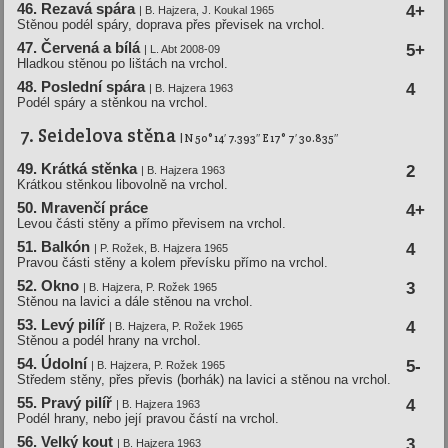
46. Rezavá spára
4+
| B. Hajzera, J. Koukal 1965
Stěnou podél spáry, doprava přes převisek na vrchol.
47. Červená a bí­lá
5+
| L. Abt 2008-09
Hladkou stěnou po lištách na vrchol.
48. Poslední­ spára
4
| B. Hajzera 1963
Podél spáry a stěnkou na vrchol.
7. Seidelova stěna
| N 50° 14′ 7.393″ E 17° 7′ 30.835″
49. Krátká stěnka
2
| B. Hajzera 1963
Krátkou stěnkou libovolně na vrchol.
50. Mravenčí­ práce
4+
Levou části stěny a přímo převisem na vrchol.
51. Balkón
4
| P. Rožek, B. Hajzera 1965
Pravou části stěny a kolem převísku přímo na vrchol.
52. Okno
3
| B. Hajzera, P. Rožek 1965
Stěnou na lavici a dále stěnou na vrchol.
53. Levý pilí­ř
4
| B. Hajzera, P. Rožek 1965
Stěnou a podél hrany na vrchol.
54. Údolní­
5-
| B. Hajzera, P. Rožek 1965
Středem stěny, přes převis (borhák) na lavici a stěnou na vrchol.
55. Pravý pilí­ř
4
| B. Hajzera 1963
Podél hrany, nebo její pravou částí na vrchol.
56. Velký kout
3
| B. Hajzera 1963