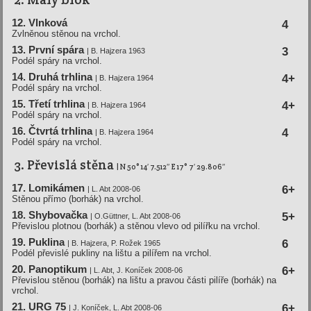
12. Vlnková
4
Zvlněnou stěnou na vrchol.
13. První spára
3
| B. Hajzera 1963
Podél spáry na vrchol.
14. Druhá trhlina
4+
| B. Hajzera 1964
Podél spáry na vrchol.
15. Třetí trhlina
4+
| B. Hajzera 1964
Podél spáry na vrchol.
16. Čtvrtá trhlina
4
| B. Hajzera 1964
Podél spáry na vrchol.
3. Převislá stěna
| N 50° 14′ 7.512″ E 17° 7′ 29.806″
17. Lomikámen
6+
| L. Abt 2008-06
Stěnou přímo (borhák) na vrchol.
18. Shybovačka
5+
| O.Güttner, L. Abt 2008-06
Převislou plotnou (borhák) a stěnou vlevo od pilířku na vrchol.
19. Puklina
6
| B. Hajzera, P. Rožek 1965
Podél převislé pukliny na lištu a pilířem na vrchol.
20. Panoptikum
6+
| L. Abt, J. Koní­ček 2008-06
Převislou stěnou (borhák) na lištu a pravou části pilíře (borhák) na
vrchol.
21. URG 75
6+
| J. Koní­ček, L. Abt 2008-06