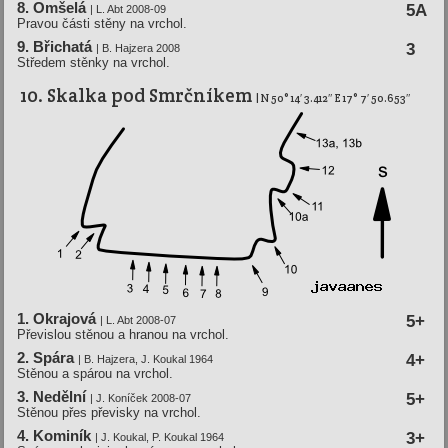
8. Omšelá
5A
| L. Abt 2008-09
Pravou části stěny na vrchol.
9. Břichatá
3
| B. Hajzera 2008
Středem stěnky na vrchol.
10. Skalka pod Smrční­kem
| N 50° 14′ 3.412″ E 17° 7′ 50.653″
1. Okrajová
5+
| L. Abt 2008-07
Převislou stěnou a hranou na vrchol.
2. Spára
4+
| B. Hajzera, J. Koukal 1964
Stěnou a spárou na vrchol.
3. Nedělní­
5+
| J. Koní­ček 2008-07
Stěnou přes převisky na vrchol.
4. Kominí­k
3+
| J. Koukal, P. Koukal 1964