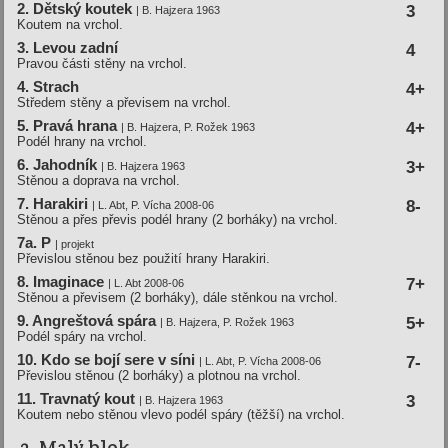
2. Dětský koutek
3
| B. Hajzera 1963
Koutem na vrchol.
3. Levou zadní­
4
Pravou části stěny na vrchol.
4. Strach
4+
Středem stěny a převisem na vrchol.
5. Pravá hrana
4+
| B. Hajzera, P. Rožek 1963
Podél hrany na vrchol.
6. Jahodní­k
3+
| B. Hajzera 1963
Stěnou a doprava na vrchol.
7. Harakiri
8-
| L. Abt, P. Ví­cha 2008-06
Stěnou a přes převis podél hrany (2 borháky) na vrchol.
7a. P
| projekt
Převislou stěnou bez použití hrany Harakiri.
8. Imaginace
7+
| L. Abt 2008-06
Stěnou a převisem (2 borháky), dále stěnkou na vrchol.
9. Angreštová spára
5+
| B. Hajzera, P. Rožek 1963
Podél spáry na vrchol.
10. Kdo se bojí­ sere v sí­ni
7-
| L. Abt, P. Ví­cha 2008-06
Převislou stěnou (2 borháky) a plotnou na vrchol.
11. Travnatý kout
3
| B. Hajzera 1963
Koutem nebo stěnou vlevo podél spáry (těžší) na vrchol.
2. Malý blok