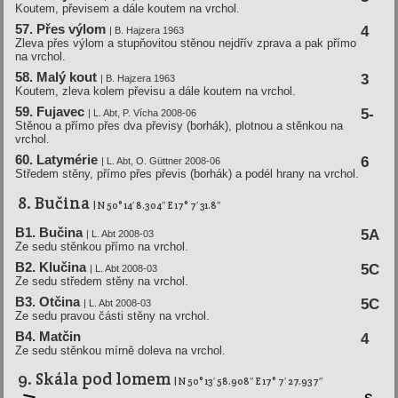
Koutem, převisem a dále koutem na vrchol.
57. Přes výlom
4
| B. Hajzera 1963
Zleva přes výlom a stupňovitou stěnou nejdřív zprava a pak přímo
na vrchol.
58. Malý kout
3
| B. Hajzera 1963
Koutem, zleva kolem převisu a dále koutem na vrchol.
59. Fujavec
5-
| L. Abt, P. Ví­cha 2008-06
Stěnou a přímo přes dva převisy (borhák), plotnou a stěnkou na
vrchol.
60. Latymérie
6
| L. Abt, O. Güttner 2008-06
Středem stěny, přímo přes převis (borhák) a podél hrany na vrchol.
8. Bučina
| N 50° 14′ 8.304″ E 17° 7′ 31.8″
B1. Bučina
5A
| L. Abt 2008-03
Ze sedu stěnkou přímo na vrchol.
B2. Klučina
5C
| L. Abt 2008-03
Ze sedu středem stěny na vrchol.
B3. Otčina
5C
| L. Abt 2008-03
Ze sedu pravou části stěny na vrchol.
B4. Matčin
4
Ze sedu stěnkou mírně doleva na vrchol.
9. Skála pod lomem
| N 50° 13′ 58.908″ E 17° 7′ 27.937″