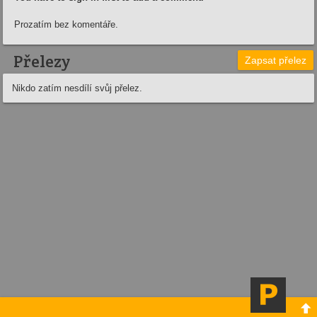
Prozatím bez komentáře.
Přelezy
Zapsat přelez
Nikdo zatím nesdílí svůj přelez.
