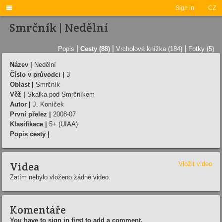

Sign in
CZ
Smrčník | Nedělní­
|
|
|
Popis
Cesty (88)
Vrcholová knížka (184)
Fotky (5)
Název |
Nedělní­
Číslo v průvodci |
3
Oblast |
Smrčník
Věž |
Skalka pod Smrční­kem
Autor |
J. Koní­ček
První přelez |
2008-07
Klasifikace |
5+ (UIAA)
Popis cesty |
Videa
Vložit video
Zatím nebylo vloženo žádné video.
Komentáře
You have to sign in first to add a comment.