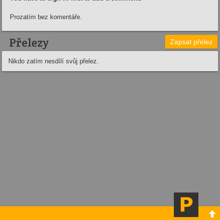
Prozatím bez komentáře.
Přelezy
Zapsat přelez
Nikdo zatím nesdílí svůj přelez.
