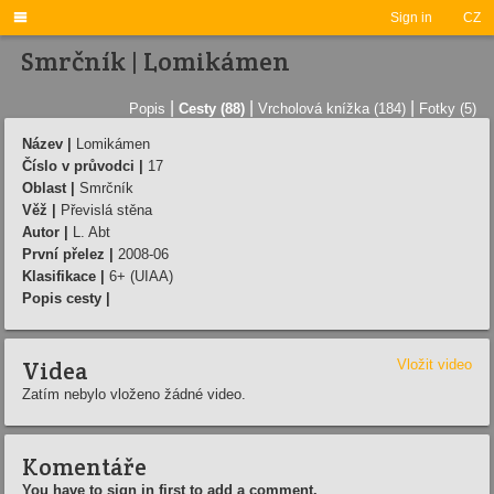

Sign in
CZ
Smrčník | Lomikámen
|
|
|
Popis
Cesty (88)
Vrcholová knížka (184)
Fotky (5)
Název |
Lomikámen
Číslo v průvodci |
17
Oblast |
Smrčník
Věž |
Převislá stěna
Autor |
L. Abt
První přelez |
2008-06
Klasifikace |
6+ (UIAA)
Popis cesty |
Videa
Vložit video
Zatím nebylo vloženo žádné video.
Komentáře
You have to sign in first to add a comment.