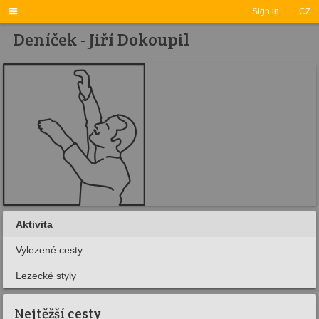

Sign in
CZ
Deníček - Jiří Dokoupil
Aktivita
Vylezené cesty
Lezecké styly
Nejtěžší cesty