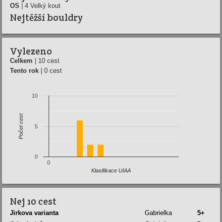
OS
| 4 Velký kout
Nejtěžší bouldry
Vylezeno
Celkem
| 10 cest
Tento rok
| 0 cest
10
Počet cest
5
0
0
Klasifikace UIAA
Nej 10 cest
Jirkova varianta
Gabrielka
5+