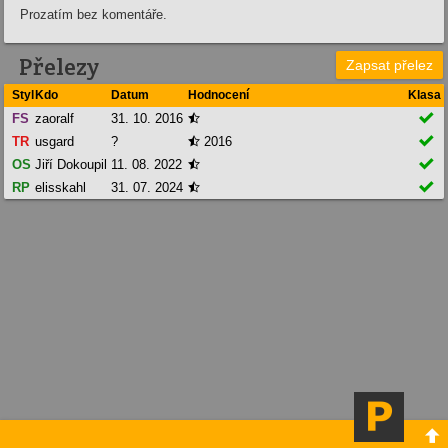
Prozatím bez komentáře.
Přelezy
Zapsat přelez
Styl
Kdo
Datum
Hodnocení
Klasa

FS
zaoralf
31. 10. 2016


TR
usgard
?
2016


OS
Jiří Dokoupil
11. 08. 2022


RP
elisskahl
31. 07. 2024

