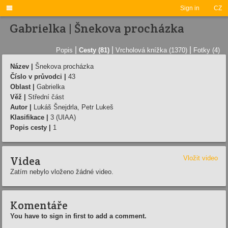

Sign in
CZ
Gabrielka | Šnekova procházka
|
|
|
Popis
Cesty (81)
Vrcholová knížka (1370)
Fotky (4)
Název |
Šnekova procházka
Číslo v průvodci |
43
Oblast |
Gabrielka
Věž |
Střední část
Autor |
Lukáš Šnejdrla, Petr Lukeš
Klasifikace |
3 (UIAA)
Popis cesty |
1
Videa
Vložit video
Zatím nebylo vloženo žádné video.
Komentáře
You have to sign in first to add a comment.