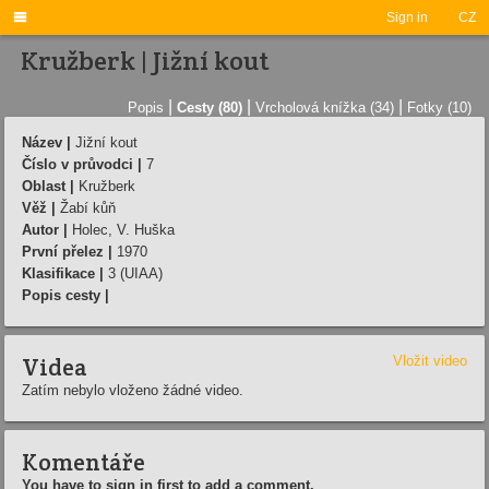

Sign in
CZ
Kružberk | Jižní kout
|
|
|
Popis
Cesty (80)
Vrcholová knížka (34)
Fotky (10)
Název |
Jižní kout
Číslo v průvodci |
7
Oblast |
Kružberk
Věž |
Žabí kůň
Autor |
Holec, V. Huška
První přelez |
1970
Klasifikace |
3 (UIAA)
Popis cesty |
Videa
Vložit video
Zatím nebylo vloženo žádné video.
Komentáře
You have to sign in first to add a comment.