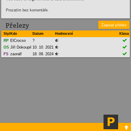
Prozatím bez komentáře.
Přelezy
Zapsat přelez
Styl
Kdo
Datum
Hodnocení
Klasa

RP
ElCrocso
?


OS
Jiří Dokoupil
10. 10. 2021


FS
zaoralf
18. 09. 2024

