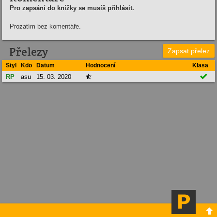
Pro zapsání do knížky se musíš přihlásit.
Prozatím bez komentáře.
Přelezy
Zapsat přelez
Styl
Kdo
Datum
Hodnocení
Klasa

RP
asu
15. 03. 2020

