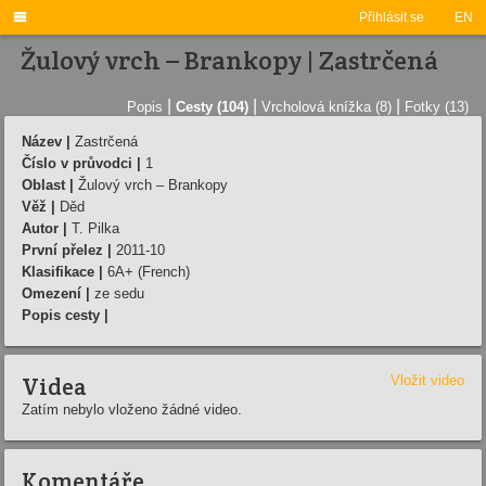

Přihlásit se
EN
Žulový vrch – Brankopy | Zastrčená
|
|
|
Popis
Cesty (104)
Vrcholová knížka (8)
Fotky (13)
Název |
Zastrčená
Číslo v průvodci |
1
Oblast |
Žulový vrch – Brankopy
Věž |
Děd
Autor |
T. Pilka
První přelez |
2011-10
Klasifikace |
6A+ (French)
Omezení |
ze sedu
Popis cesty |
Videa
Vložit video
Zatím nebylo vloženo žádné video.
Komentáře