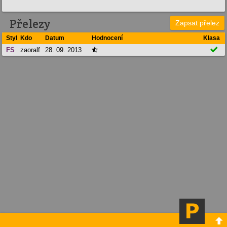
Přelezy
Zapsat přelez
Styl
Kdo
Datum
Hodnocení
Klasa

FS
zaoralf
28. 09. 2013

