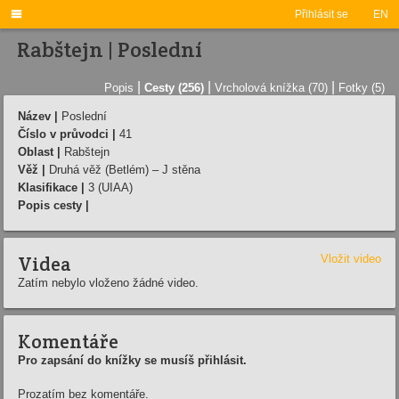

Přihlásit se
EN
Rabštejn | Poslední
|
|
|
Popis
Cesty (256)
Vrcholová knížka (70)
Fotky (5)
Název |
Poslední
Číslo v průvodci |
41
Oblast |
Rabštejn
Věž |
Druhá věž (Betlém) – J stěna
Klasifikace |
3 (UIAA)
Popis cesty |
Videa
Vložit video
Zatím nebylo vloženo žádné video.
Komentáře
Pro zapsání do knížky se musíš přihlásit.
Prozatím bez komentáře.