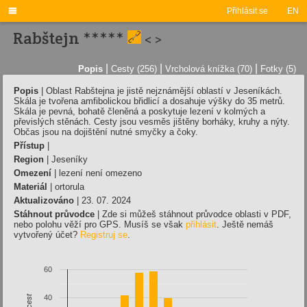

Přihlásit se
EN
Rabštejn *****
<
>
|
|
|
Popis
Cesty (256)
Vrcholová knížka (70)
Fotky (5)
Popis
|
Oblast Rabštejna je jistě nejznámější oblastí v Jeseníkách.
Skála je tvořena amfibolickou břidlicí a dosahuje výšky do 35 metrů.
Skála je pevná, bohatě členěná a poskytuje lezení v kolmých a
převislých stěnách. Cesty jsou vesměs jištěny borháky, kruhy a nýty.
Občas jsou na dojištění nutné smyčky a čoky.
Přístup
|
Region
| Jeseníky
Omezení
| lezení není omezeno
Materiál
| ortorula
Aktualizováno
| 23. 07. 2024
Stáhnout průvodce
| Zde si můžeš stáhnout průvodce oblasti v PDF,
nebo polohu věží pro GPS. Musíš se však
přihlásit
. Ještě nemáš
vytvořený účet?
Registruj se
.
60
40