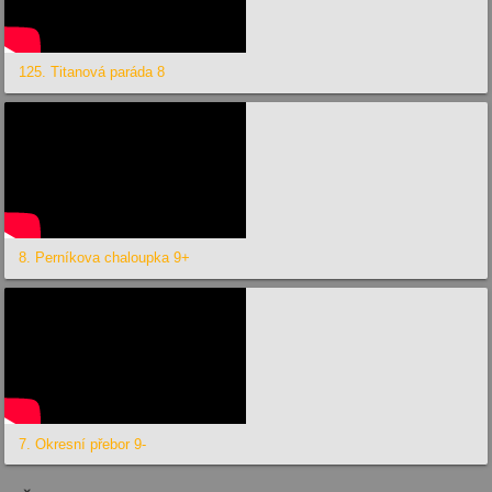
125. Titanová paráda 8
8. Perníkova chaloupka 9+
7. Okresní přebor 9-