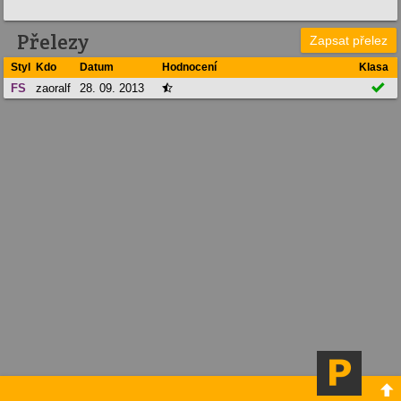
Přelezy
Zapsat přelez
Styl
Kdo
Datum
Hodnocení
Klasa

FS
zaoralf
28. 09. 2013

