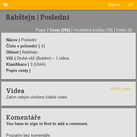

Sign in
CZ
Rabštejn | Poslední
|
|
|
Popis
Cesty (256)
Vrcholová knížka (70)
Fotky (5)
Název |
Poslední
Číslo v průvodci |
41
Oblast |
Rabštejn
Věž |
Druhá věž (Betlém) – J stěna
Klasifikace |
3 (UIAA)
Popis cesty |
Videa
Vložit video
Zatím nebylo vloženo žádné video.
Komentáře
You have to sign in first to add a comment.
Prozatím bez komentáře.