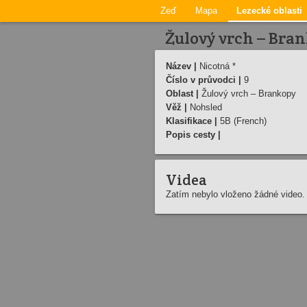
Zeď
Mapa
Lezecké oblasti
Žulový vrch – Bran
Název |
Nicotná *
Číslo v průvodci |
9
Oblast |
Žulový vrch – Brankopy
Věž |
Nohsled
Klasifikace |
5B (French)
Popis cesty |
Videa
Zatím nebylo vloženo žádné video.