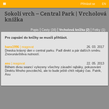

Přihlásit se
EN
Sokolí vrch – Central Park | Vrcholová
knížka
|
|
|
Popis
Cesty (16)
Vrcholová knížka (2)
Fotky (1)
Pro zapsání do knížky se musíš přihlásit.
hans1996
| reagovat
26. 03. 2017
Dneska krásný den v central parku. Padl direkt a pár dalších směru.
Znovunávštěva nutností.
asu
| reagovat
22. 05. 2013
Během dvou seancí vylezeny všechny zásadní rajbáky, pokusování
Direktu Mnoho povzdechů, ale to bude ještě chtít nějaký čas. Patrik,
Asu