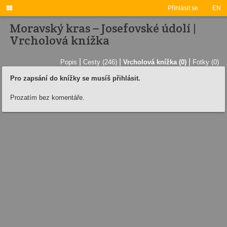

Přihlásit se
EN
Moravský kras – Josefovské údolí |
Vrcholová knížka
|
|
|
Popis
Cesty (246)
Vrcholová knížka (0)
Fotky (0)
Pro zapsání do knížky se musíš přihlásit.
Prozatím bez komentáře.