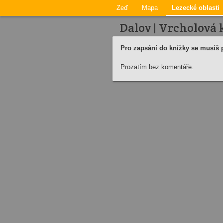
Zeď
Mapa
Lezecké oblasti
Dalov | Vrcholová 
Pro zapsání do knížky se musíš p
Prozatím bez komentáře.