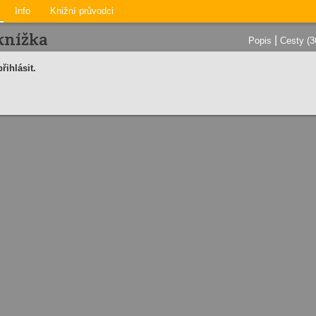
Info
Knižní průvodci
knížka
|
Popis
Cesty (3
řihlásit.