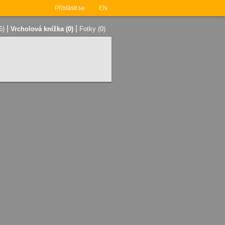
Přihlásit se
EN
|
|
6)
Vrcholová knížka (0)
Fotky (0)