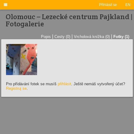

Přihlásit se
EN
Olomouc – Lezecké centrum Pajkland |
Fotogalerie
|
|
|
Popis
Cesty (0)
Vrcholová knížka (0)
Fotky (1)
Pro přídávání fotek se musíš
přihlásit
. Ještě nemáš vytvořený účet?
Registruj se
.