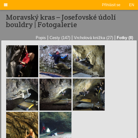

Přihlásit se
EN
Moravský kras – Josefovské údolí
bouldry | Fotogalerie
|
|
|
Popis
Cesty (147)
Vrcholová knížka (27)
Fotky (8)