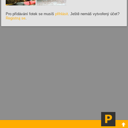
Pro přídávání fotek se musíš
přihlásit
. Ještě nemáš vytvořený účet?
Registruj se
.
