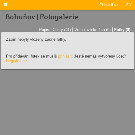

Přihlásit se
EN
Bohuňov | Fotogalerie
|
|
|
Popis
Cesty (41)
Vrcholová knížka (0)
Fotky (0)
Zatím nebyly vloženy žádné fotky.
Pro přídávání fotek se musíš
přihlásit
. Ještě nemáš vytvořený účet?
Registruj se
.