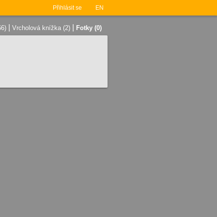
Přihlásit se
EN
|
|
66)
Vrcholová knížka (2)
Fotky (0)