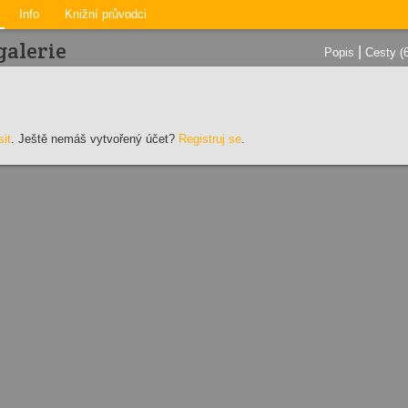
Info
Knižní průvodci
galerie
|
Popis
Cesty (
sit
. Ještě nemáš vytvořený účet?
Registruj se
.