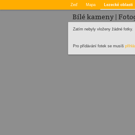
Zeď
Mapa
Lezecké oblasti
Bílé kameny | Foto
Zatím nebyly vloženy žádné fotky.
Pro přídávání fotek se musíš
přihlá