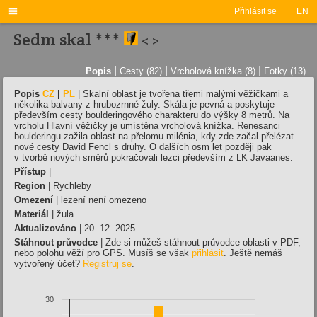

Přihlásit se
EN
Sedm skal ***
<
>
|
|
|
Popis
Cesty (82)
Vrcholová knížka (8)
Fotky (13)
Popis
CZ
|
PL
|
Skalní oblast je tvořena třemi malými věžičkami a
několika balvany z hrubozrnné žuly. Skála je pevná a poskytuje
především cesty boulderingového charakteru do výšky 8 metrů. Na
vrcholu Hlavní věžičky je umístěna vrcholová knížka. Renesanci
boulderingu zažila oblast na přelomu milénia, kdy zde začal přelézat
nové cesty David Fencl s druhy. O dalších osm let později pak
v tvorbě nových směrů pokračovali lezci především z LK Javaanes.
Přístup
|
Region
| Rychleby
Omezení
| lezení není omezeno
Materiál
| žula
Aktualizováno
| 20. 12. 2025
Stáhnout průvodce
| Zde si můžeš stáhnout průvodce oblasti v PDF,
nebo polohu věží pro GPS. Musíš se však
přihlásit
. Ještě nemáš
vytvořený účet?
Registruj se
.
30