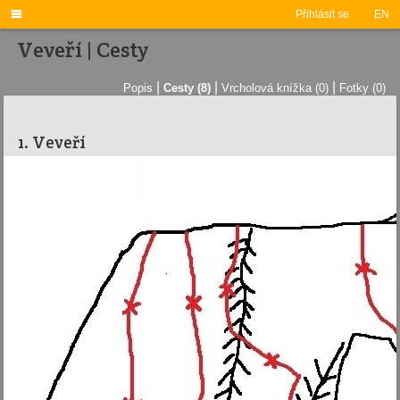

Přihlásit se
EN
Veveří | Cesty
|
|
|
Popis
Cesty (8)
Vrcholová knížka (0)
Fotky (0)
1. Veveří